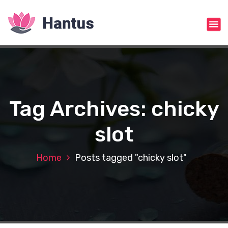
S
k
i
p
t
o
c
o
n
Tag Archives: chicky
t
e
slot
n
t
Home
Posts tagged "chicky slot"