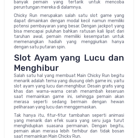
banyak pemain yang tertarik untuk mencoba
peruntungan mereka di dalamnya.
Chicky Run merupakan salah satu slot game yang
dapat dimainkan dengan modal kecil namun memiliki
potensi pembayaran yang besar. Dengan jackpot yang
bisa mencapai puluhan bahkan ratusan kali lipat dari
taruhan awal, pemain memiliki kesempatan untuk
memenangkan hadiah yang menggiurkan hanya
dengan satu putaran spin.
Slot Ayam yang Lucu dan
Menghibur
Salah satu hal yang membuat Main Chicky Run begitu
menarik adalah tema yang diusung oleh game ini, yaitu
slot ayam yang lucu dan menghibur. Desain grafis yang
khas dan warna-warna cerah menambah keseruan
saat memainkan game ini, sehingga pemain akan
merasa seperti sedang bermain dengan hewan
peliharaan yang lucu dan menggemaskan.
Tak hanya itu, fitur-fitur tambahan seperti animasi
yang menarik dan efek suara yang seru juga turut
menghidupkan suasana permainan. Dengan begitu,
pemain akan merasa lebih terhibur dan tidak bosan
saat memainkan Main Chicky Run.