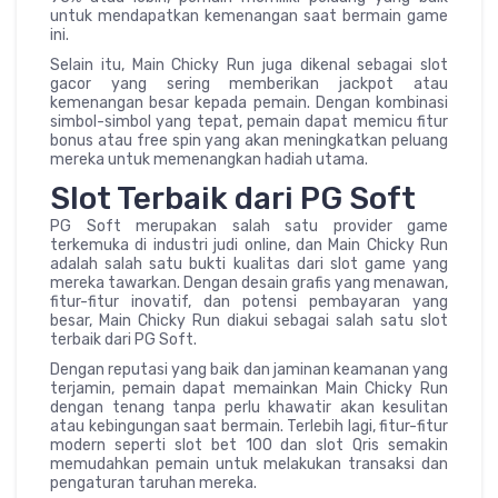
untuk mendapatkan kemenangan saat bermain game
ini.
Selain itu, Main Chicky Run juga dikenal sebagai slot
gacor yang sering memberikan jackpot atau
kemenangan besar kepada pemain. Dengan kombinasi
simbol-simbol yang tepat, pemain dapat memicu fitur
bonus atau free spin yang akan meningkatkan peluang
mereka untuk memenangkan hadiah utama.
Slot Terbaik dari PG Soft
PG Soft merupakan salah satu provider game
terkemuka di industri judi online, dan Main Chicky Run
adalah salah satu bukti kualitas dari slot game yang
mereka tawarkan. Dengan desain grafis yang menawan,
fitur-fitur inovatif, dan potensi pembayaran yang
besar, Main Chicky Run diakui sebagai salah satu slot
terbaik dari PG Soft.
Dengan reputasi yang baik dan jaminan keamanan yang
terjamin, pemain dapat memainkan Main Chicky Run
dengan tenang tanpa perlu khawatir akan kesulitan
atau kebingungan saat bermain. Terlebih lagi, fitur-fitur
modern seperti slot bet 100 dan slot Qris semakin
memudahkan pemain untuk melakukan transaksi dan
pengaturan taruhan mereka.