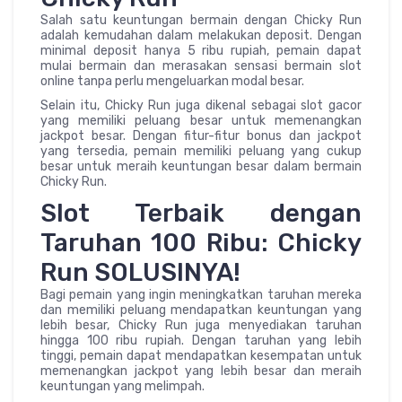
Salah satu keuntungan bermain dengan Chicky Run
adalah kemudahan dalam melakukan deposit. Dengan
minimal deposit hanya 5 ribu rupiah, pemain dapat
mulai bermain dan merasakan sensasi bermain slot
online tanpa perlu mengeluarkan modal besar.
Selain itu, Chicky Run juga dikenal sebagai slot gacor
yang memiliki peluang besar untuk memenangkan
jackpot besar. Dengan fitur-fitur bonus dan jackpot
yang tersedia, pemain memiliki peluang yang cukup
besar untuk meraih keuntungan besar dalam bermain
Chicky Run.
Slot Terbaik dengan
Taruhan 100 Ribu: Chicky
Run SOLUSINYA!
Bagi pemain yang ingin meningkatkan taruhan mereka
dan memiliki peluang mendapatkan keuntungan yang
lebih besar, Chicky Run juga menyediakan taruhan
hingga 100 ribu rupiah. Dengan taruhan yang lebih
tinggi, pemain dapat mendapatkan kesempatan untuk
memenangkan jackpot yang lebih besar dan meraih
keuntungan yang melimpah.