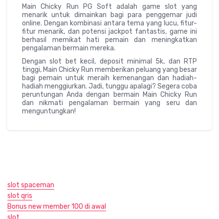
Main Chicky Run PG Soft adalah game slot yang
menarik untuk dimainkan bagi para penggemar judi
online. Dengan kombinasi antara tema yang lucu, fitur-
fitur menarik, dan potensi jackpot fantastis, game ini
berhasil memikat hati pemain dan meningkatkan
pengalaman bermain mereka.
Dengan slot bet kecil, deposit minimal 5k, dan RTP
tinggi, Main Chicky Run memberikan peluang yang besar
bagi pemain untuk meraih kemenangan dan hadiah-
hadiah menggiurkan. Jadi, tunggu apalagi? Segera coba
peruntungan Anda dengan bermain Main Chicky Run
dan nikmati pengalaman bermain yang seru dan
menguntungkan!
slot spaceman
slot qris
Bonus new member 100 di awal
slot