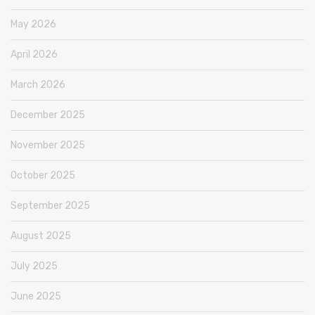
May 2026
April 2026
March 2026
December 2025
November 2025
October 2025
September 2025
August 2025
July 2025
June 2025