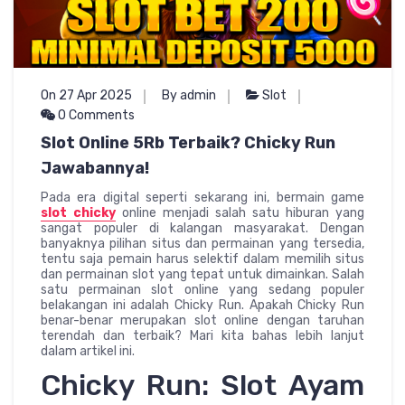
On 27 Apr 2025
By admin
Slot
0 Comments
Slot Online 5Rb Terbaik? Chicky Run
Jawabannya!
Pada era digital seperti sekarang ini, bermain game
slot chicky
online menjadi salah satu hiburan yang
sangat populer di kalangan masyarakat. Dengan
banyaknya pilihan situs dan permainan yang tersedia,
tentu saja pemain harus selektif dalam memilih situs
dan permainan slot yang tepat untuk dimainkan. Salah
satu permainan slot online yang sedang populer
belakangan ini adalah Chicky Run. Apakah Chicky Run
benar-benar merupakan slot online dengan taruhan
terendah dan terbaik? Mari kita bahas lebih lanjut
dalam artikel ini.
Chicky Run: Slot Ayam