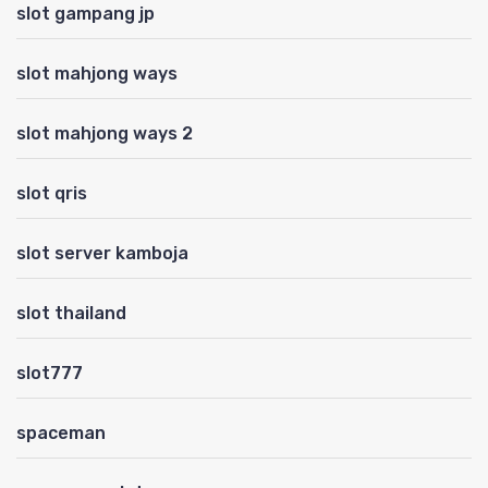
slot gampang jp
slot mahjong ways
slot mahjong ways 2
slot qris
slot server kamboja
slot thailand
slot777
spaceman