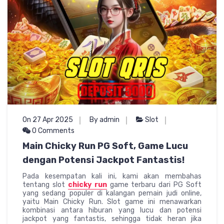
On 27 Apr 2025
By admin
Slot
0 Comments
Main Chicky Run PG Soft, Game Lucu
dengan Potensi Jackpot Fantastis!
Pada kesempatan kali ini, kami akan membahas
tentang slot
chicky run
game terbaru dari PG Soft
yang sedang populer di kalangan pemain judi online,
yaitu Main Chicky Run. Slot game ini menawarkan
kombinasi antara hiburan yang lucu dan potensi
jackpot yang fantastis, sehingga tidak heran jika