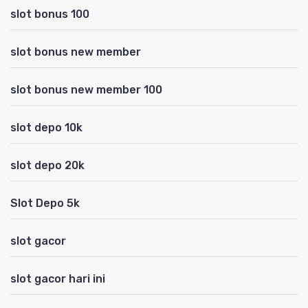
slot bonus 100
slot bonus new member
slot bonus new member 100
slot depo 10k
slot depo 20k
Slot Depo 5k
slot gacor
slot gacor hari ini