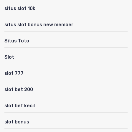
situs slot 10k
situs slot bonus new member
Situs Toto
Slot
slot 777
slot bet 200
slot bet kecil
slot bonus