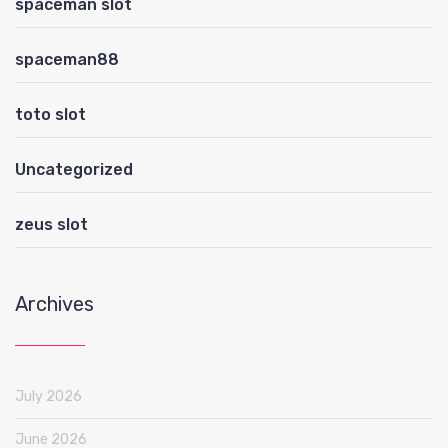
spaceman slot
spaceman88
toto slot
Uncategorized
zeus slot
Archives
July 2026
June 2026