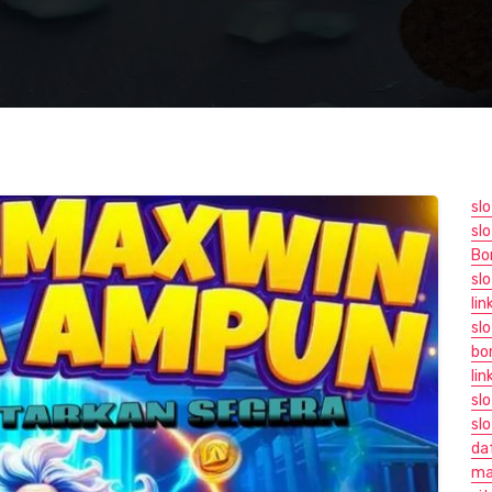
sl
slo
Bo
slo
li
sl
bo
lin
slo
slo
da
ma