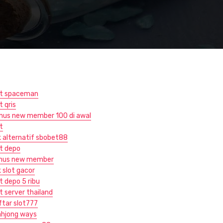
ot spaceman
t qris
nus new member 100 di awal
t
nk alternatif sbobet88
ot depo
nus new member
k slot gacor
t depo 5 ribu
t server thailand
ftar slot777
hjong ways