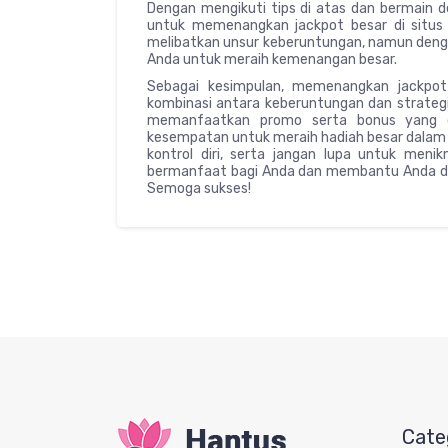
Dengan mengikuti tips di atas dan bermain d
untuk memenangkan jackpot besar di situs sl
melibatkan unsur keberuntungan, namun denga
Anda untuk meraih kemenangan besar.
Sebagai kesimpulan, memenangkan jackpot
kombinasi antara keberuntungan dan strategi
memanfaatkan promo serta bonus yang dit
kesempatan untuk meraih hadiah besar dalam p
kontrol diri, serta jangan lupa untuk men
bermanfaat bagi Anda dan membantu Anda dal
Semoga sukses!
Cate