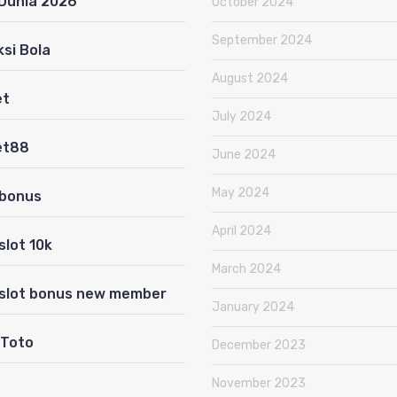
 Dunia 2026
October 2024
September 2024
ksi Bola
August 2024
et
July 2024
et88
June 2024
May 2024
 bonus
April 2024
slot 10k
March 2024
 slot bonus new member
January 2024
 Toto
December 2023
November 2023