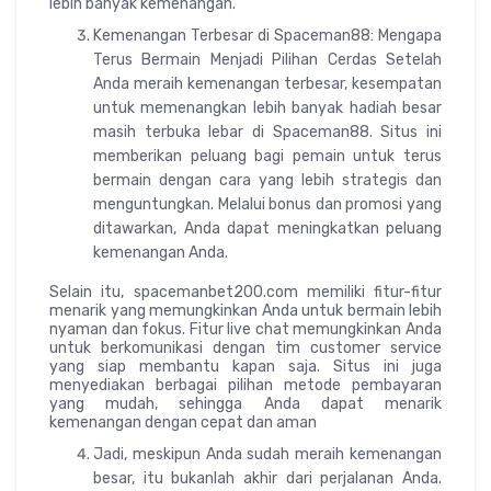
lebih banyak kemenangan.
Kemenangan Terbesar di Spaceman88: Mengapa
Terus Bermain Menjadi Pilihan Cerdas Setelah
Anda meraih kemenangan terbesar, kesempatan
untuk memenangkan lebih banyak hadiah besar
masih terbuka lebar di Spaceman88. Situs ini
memberikan peluang bagi pemain untuk terus
bermain dengan cara yang lebih strategis dan
menguntungkan. Melalui bonus dan promosi yang
ditawarkan, Anda dapat meningkatkan peluang
kemenangan Anda.
Selain itu, spacemanbet200.com memiliki fitur-fitur
menarik yang memungkinkan Anda untuk bermain lebih
nyaman dan fokus. Fitur live chat memungkinkan Anda
untuk berkomunikasi dengan tim customer service
yang siap membantu kapan saja. Situs ini juga
menyediakan berbagai pilihan metode pembayaran
yang mudah, sehingga Anda dapat menarik
kemenangan dengan cepat dan aman
Jadi, meskipun Anda sudah meraih kemenangan
besar, itu bukanlah akhir dari perjalanan Anda.