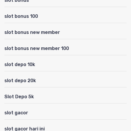
slot bonus
slot bonus 100
slot bonus new member
slot bonus new member 100
slot depo 10k
slot depo 20k
Slot Depo 5k
slot gacor
slot gacor hari ini