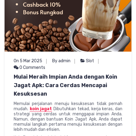
On 5 Mar 2025
By admin
Slot
0 Comments
Mulai Meraih Impian Anda dengan Koin
Jagat Apk: Cara Cerdas Mencapai
Kesuksesan
Memulai perjalanan menuju kesuksesan tidak pernah
mudah.
koin jagat
Dibutuhkan tekad, kerja keras, dan
strategi yang cerdas untuk menggapai impian Anda.
Namun, dengan bantuan Koin Jagat Apk, Anda dapat
memulai langkah pertama menuju kesuksesan dengan
lebih mudah dan efisien.