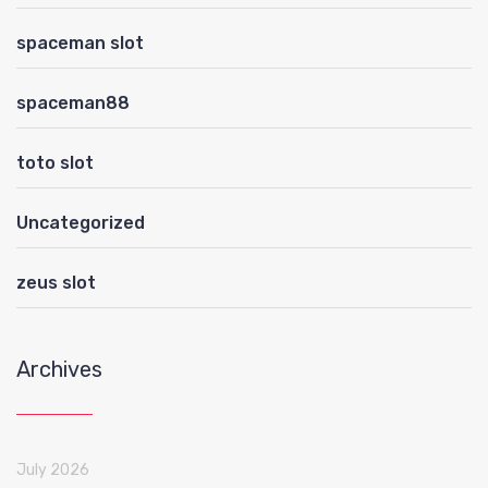
spaceman slot
spaceman88
toto slot
Uncategorized
zeus slot
Archives
July 2026