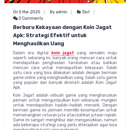
On 5 Mar 2025
By admin
Slot
0 Comments
Berburu Kekayaan dengan Koin Jagat
Apk: Strategi Efektif untuk
Menghasilkan Uang
Dalam era digital
koin jagat
yang semakin maju
seperti sekarang ini, banyak orang mencari cara untuk
mendapatkan penghasilan tambahan atau bahkan
mencari cara untuk mendapatkan kekayaan. Salah
satu cara yang bisa dilakukan adalah dengan bermain
game online yang menghasilkan uang. Salah satu game
yang populer dan banyak diminati adalah Koin Jagat
Apk.
Koin Jagat adalah sebuah game yang mengharuskan
pemain untuk mengumpulkan koin sebanyak mungkin
untuk mendapatkan hadiah-hadiah menarik. Dengan
bermain game ini, pemain memiliki kesempatan untuk
memenangkan ratusan juta atau bahkan jutaan rupiah.
Game ini sangat menghibur dan mengasyikkan, namun
ada beberapa strategi yang perlu diterapkan agar bisa
mendapatkan hasil yang maksimal.