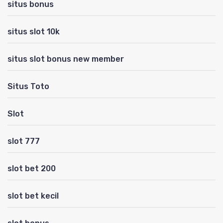
situs bonus
situs slot 10k
situs slot bonus new member
Situs Toto
Slot
slot 777
slot bet 200
slot bet kecil