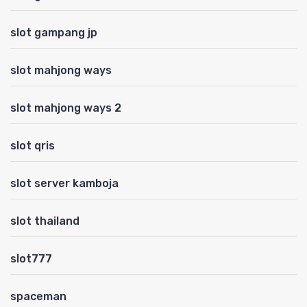
slot gampang jp
slot mahjong ways
slot mahjong ways 2
slot qris
slot server kamboja
slot thailand
slot777
spaceman