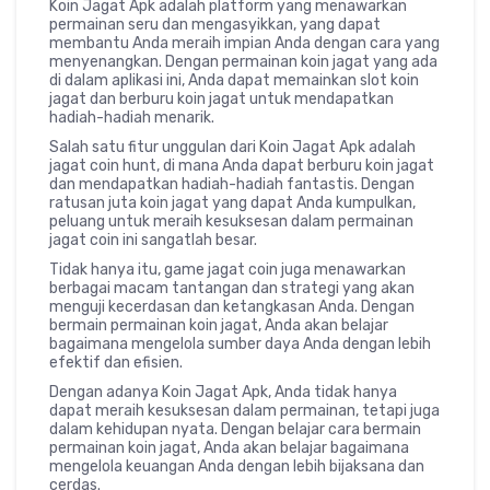
Koin Jagat Apk adalah platform yang menawarkan
permainan seru dan mengasyikkan, yang dapat
membantu Anda meraih impian Anda dengan cara yang
menyenangkan. Dengan permainan koin jagat yang ada
di dalam aplikasi ini, Anda dapat memainkan slot koin
jagat dan berburu koin jagat untuk mendapatkan
hadiah-hadiah menarik.
Salah satu fitur unggulan dari Koin Jagat Apk adalah
jagat coin hunt, di mana Anda dapat berburu koin jagat
dan mendapatkan hadiah-hadiah fantastis. Dengan
ratusan juta koin jagat yang dapat Anda kumpulkan,
peluang untuk meraih kesuksesan dalam permainan
jagat coin ini sangatlah besar.
Tidak hanya itu, game jagat coin juga menawarkan
berbagai macam tantangan dan strategi yang akan
menguji kecerdasan dan ketangkasan Anda. Dengan
bermain permainan koin jagat, Anda akan belajar
bagaimana mengelola sumber daya Anda dengan lebih
efektif dan efisien.
Dengan adanya Koin Jagat Apk, Anda tidak hanya
dapat meraih kesuksesan dalam permainan, tetapi juga
dalam kehidupan nyata. Dengan belajar cara bermain
permainan koin jagat, Anda akan belajar bagaimana
mengelola keuangan Anda dengan lebih bijaksana dan
cerdas.