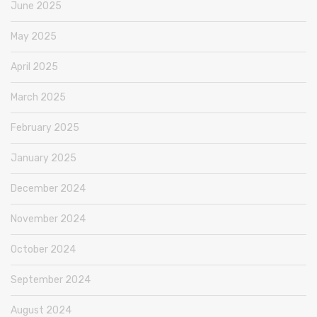
June 2025
May 2025
April 2025
March 2025
February 2025
January 2025
December 2024
November 2024
October 2024
September 2024
August 2024