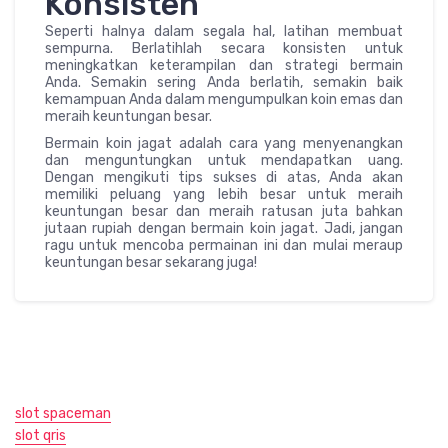
Konsisten
Seperti halnya dalam segala hal, latihan membuat
sempurna. Berlatihlah secara konsisten untuk
meningkatkan keterampilan dan strategi bermain
Anda. Semakin sering Anda berlatih, semakin baik
kemampuan Anda dalam mengumpulkan koin emas dan
meraih keuntungan besar.
Bermain koin jagat adalah cara yang menyenangkan
dan menguntungkan untuk mendapatkan uang.
Dengan mengikuti tips sukses di atas, Anda akan
memiliki peluang yang lebih besar untuk meraih
keuntungan besar dan meraih ratusan juta bahkan
jutaan rupiah dengan bermain koin jagat. Jadi, jangan
ragu untuk mencoba permainan ini dan mulai meraup
keuntungan besar sekarang juga!
slot spaceman
slot qris