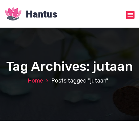
S
k
i
p
t
o
c
o
n
Tag Archives: jutaan
t
e
n
Home
Posts tagged "jutaan"
t