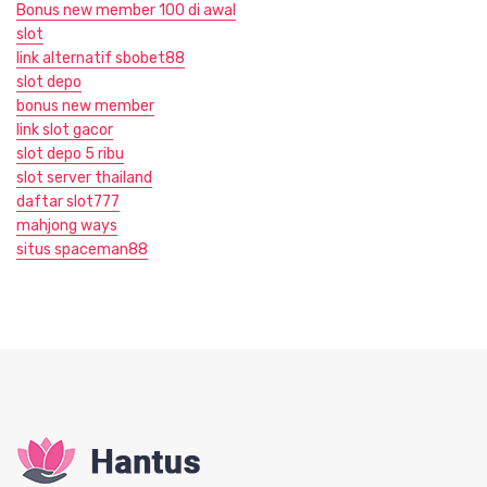
Bonus new member 100 di awal
slot
link alternatif sbobet88
slot depo
bonus new member
link slot gacor
slot depo 5 ribu
slot server thailand
daftar slot777
mahjong ways
situs spaceman88