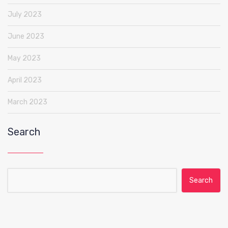
July 2023
June 2023
May 2023
April 2023
March 2023
Search
Search for: