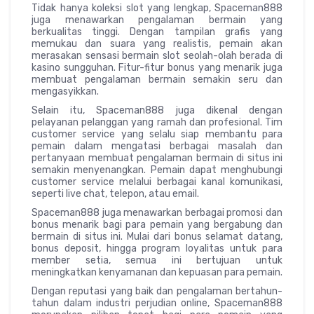
Tidak hanya koleksi slot yang lengkap, Spaceman888
juga menawarkan pengalaman bermain yang
berkualitas tinggi. Dengan tampilan grafis yang
memukau dan suara yang realistis, pemain akan
merasakan sensasi bermain slot seolah-olah berada di
kasino sungguhan. Fitur-fitur bonus yang menarik juga
membuat pengalaman bermain semakin seru dan
mengasyikkan.
Selain itu, Spaceman888 juga dikenal dengan
pelayanan pelanggan yang ramah dan profesional. Tim
customer service yang selalu siap membantu para
pemain dalam mengatasi berbagai masalah dan
pertanyaan membuat pengalaman bermain di situs ini
semakin menyenangkan. Pemain dapat menghubungi
customer service melalui berbagai kanal komunikasi,
seperti live chat, telepon, atau email.
Spaceman888 juga menawarkan berbagai promosi dan
bonus menarik bagi para pemain yang bergabung dan
bermain di situs ini. Mulai dari bonus selamat datang,
bonus deposit, hingga program loyalitas untuk para
member setia, semua ini bertujuan untuk
meningkatkan kenyamanan dan kepuasan para pemain.
Dengan reputasi yang baik dan pengalaman bertahun-
tahun dalam industri perjudian online, Spaceman888