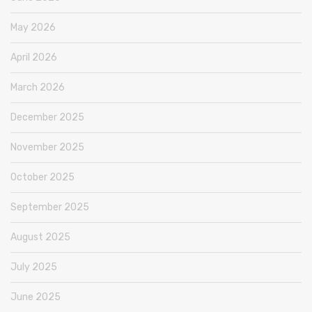
May 2026
April 2026
March 2026
December 2025
November 2025
October 2025
September 2025
August 2025
July 2025
June 2025