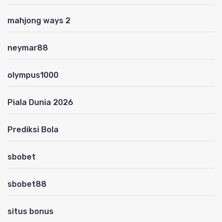
mahjong ways 2
neymar88
olympus1000
Piala Dunia 2026
Prediksi Bola
sbobet
sbobet88
situs bonus