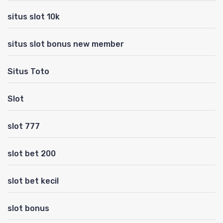
situs slot 10k
situs slot bonus new member
Situs Toto
Slot
slot 777
slot bet 200
slot bet kecil
slot bonus