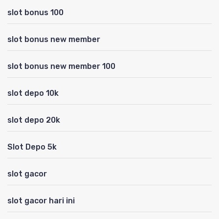
slot bonus 100
slot bonus new member
slot bonus new member 100
slot depo 10k
slot depo 20k
Slot Depo 5k
slot gacor
slot gacor hari ini