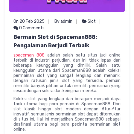
On 20 Feb 2025
By admin
Slot
0 Comments
Bermain Slot di Spaceman888:
Pengalaman Berjudi Terbaik
spaceman 888
adalah salah satu situs judi online
terbaik di industri perjudian, dan ini tidak lepas dari
beberapa keunggulan yang dimiliki. Salah satu
keunggulan utama dari Spaceman888 adalah koleksi
permainan slot yang sangat lengkap dan menarik.
Dengan ratusan jenis slot yang tersedia, pemain
memiliki banyak pilihan untuk memilih permainan yang
sesuai dengan selera dan keinginan mereka.
Koleksi slot yang lengkap dan beragam menjadi daya
tarik utama bagi para pemain di Spaceman888. Dari
slot klasik hingga slot modern dengan fitur-fitur
inovatif, semua jenis permainan slot dapat ditemukan
di situs ini. Hal ini menjadikan Spaceman888 sebagai
destinasi utama bagi para pecinta permainan slot
online.