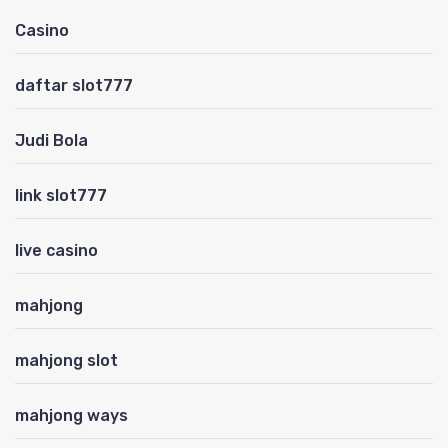
Casino
daftar slot777
Judi Bola
link slot777
live casino
mahjong
mahjong slot
mahjong ways