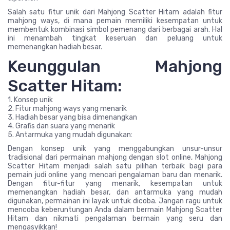
Salah satu fitur unik dari Mahjong Scatter Hitam adalah fitur
mahjong ways, di mana pemain memiliki kesempatan untuk
membentuk kombinasi simbol pemenang dari berbagai arah. Hal
ini menambah tingkat keseruan dan peluang untuk
memenangkan hadiah besar.
Keunggulan Mahjong
Scatter Hitam:
1. Konsep unik
2. Fitur mahjong ways yang menarik
3. Hadiah besar yang bisa dimenangkan
4. Grafis dan suara yang menarik
5. Antarmuka yang mudah digunakan:
Dengan konsep unik yang menggabungkan unsur-unsur
tradisional dari permainan mahjong dengan slot online, Mahjong
Scatter Hitam menjadi salah satu pilihan terbaik bagi para
pemain judi online yang mencari pengalaman baru dan menarik.
Dengan fitur-fitur yang menarik, kesempatan untuk
memenangkan hadiah besar, dan antarmuka yang mudah
digunakan, permainan ini layak untuk dicoba. Jangan ragu untuk
mencoba keberuntungan Anda dalam bermain Mahjong Scatter
Hitam dan nikmati pengalaman bermain yang seru dan
mengasyikkan!