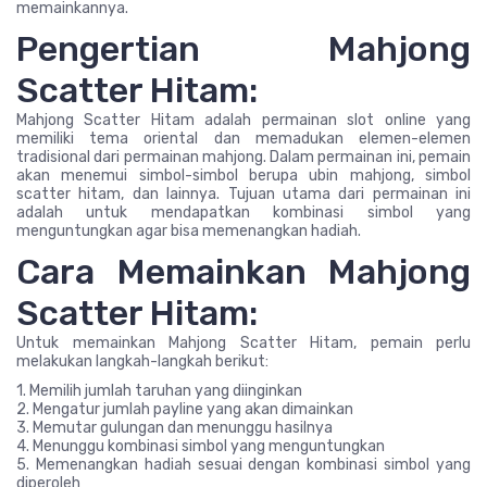
memainkannya.
Pengertian Mahjong
Scatter Hitam:
Mahjong Scatter Hitam adalah permainan slot online yang
memiliki tema oriental dan memadukan elemen-elemen
tradisional dari permainan mahjong. Dalam permainan ini, pemain
akan menemui simbol-simbol berupa ubin mahjong, simbol
scatter hitam, dan lainnya. Tujuan utama dari permainan ini
adalah untuk mendapatkan kombinasi simbol yang
menguntungkan agar bisa memenangkan hadiah.
Cara Memainkan Mahjong
Scatter Hitam:
Untuk memainkan Mahjong Scatter Hitam, pemain perlu
melakukan langkah-langkah berikut:
1. Memilih jumlah taruhan yang diinginkan
2. Mengatur jumlah payline yang akan dimainkan
3. Memutar gulungan dan menunggu hasilnya
4. Menunggu kombinasi simbol yang menguntungkan
5. Memenangkan hadiah sesuai dengan kombinasi simbol yang
diperoleh