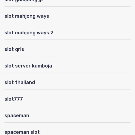
slot mahjong ways
slot mahjong ways 2
slot qris
slot server kamboja
slot thailand
slot777
spaceman
spaceman slot