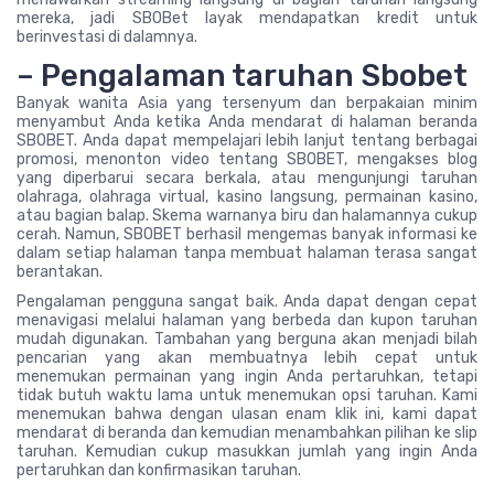
mereka, jadi SBOBet layak mendapatkan kredit untuk
berinvestasi di dalamnya.
– Pengalaman taruhan Sbobet
Banyak wanita Asia yang tersenyum dan berpakaian minim
menyambut Anda ketika Anda mendarat di halaman beranda
SBOBET. Anda dapat mempelajari lebih lanjut tentang berbagai
promosi, menonton video tentang SBOBET, mengakses blog
yang diperbarui secara berkala, atau mengunjungi taruhan
olahraga, olahraga virtual, kasino langsung, permainan kasino,
atau bagian balap. Skema warnanya biru dan halamannya cukup
cerah. Namun, SBOBET berhasil mengemas banyak informasi ke
dalam setiap halaman tanpa membuat halaman terasa sangat
berantakan.
Pengalaman pengguna sangat baik. Anda dapat dengan cepat
menavigasi melalui halaman yang berbeda dan kupon taruhan
mudah digunakan. Tambahan yang berguna akan menjadi bilah
pencarian yang akan membuatnya lebih cepat untuk
menemukan permainan yang ingin Anda pertaruhkan, tetapi
tidak butuh waktu lama untuk menemukan opsi taruhan. Kami
menemukan bahwa dengan ulasan enam klik ini, kami dapat
mendarat di beranda dan kemudian menambahkan pilihan ke slip
taruhan. Kemudian cukup masukkan jumlah yang ingin Anda
pertaruhkan dan konfirmasikan taruhan.