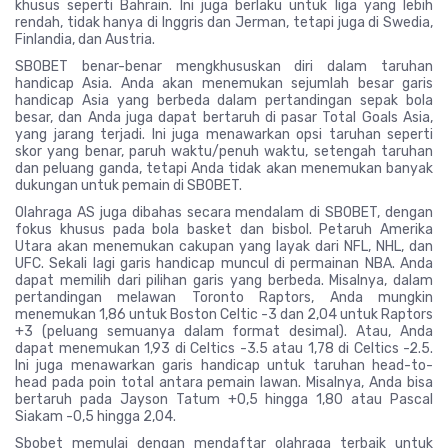
khusus seperti Bahrain. Ini juga berlaku untuk liga yang lebih
rendah, tidak hanya di Inggris dan Jerman, tetapi juga di Swedia,
Finlandia, dan Austria.
SBOBET benar-benar mengkhususkan diri dalam taruhan
handicap Asia. Anda akan menemukan sejumlah besar garis
handicap Asia yang berbeda dalam pertandingan sepak bola
besar, dan Anda juga dapat bertaruh di pasar Total Goals Asia,
yang jarang terjadi. Ini juga menawarkan opsi taruhan seperti
skor yang benar, paruh waktu/penuh waktu, setengah taruhan
dan peluang ganda, tetapi Anda tidak akan menemukan banyak
dukungan untuk pemain di SBOBET.
Olahraga AS juga dibahas secara mendalam di SBOBET, dengan
fokus khusus pada bola basket dan bisbol. Petaruh Amerika
Utara akan menemukan cakupan yang layak dari NFL, NHL, dan
UFC. Sekali lagi garis handicap muncul di permainan NBA. Anda
dapat memilih dari pilihan garis yang berbeda. Misalnya, dalam
pertandingan melawan Toronto Raptors, Anda mungkin
menemukan 1,86 untuk Boston Celtic -3 dan 2,04 untuk Raptors
+3 (peluang semuanya dalam format desimal). Atau, Anda
dapat menemukan 1,93 di Celtics -3.5 atau 1,78 di Celtics -2.5.
Ini juga menawarkan garis handicap untuk taruhan head-to-
head pada poin total antara pemain lawan. Misalnya, Anda bisa
bertaruh pada Jayson Tatum +0,5 hingga 1,80 atau Pascal
Siakam -0,5 hingga 2,04.
Sbobet memulai dengan mendaftar olahraga terbaik untuk