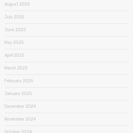
August 2025
July 2025
June 2025
May 2025
April 2025
March 2025
February 2025
January 2025
December 2024
November 2024
October 2024