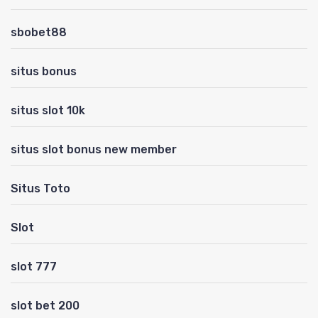
sbobet88
situs bonus
situs slot 10k
situs slot bonus new member
Situs Toto
Slot
slot 777
slot bet 200