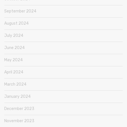
September 2024
August 2024
July 2024
June 2024
May 2024
April 2024
March 2024
January 2024
December 2023
November 2023