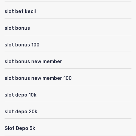
slot bet kecil
slot bonus
slot bonus 100
slot bonus new member
slot bonus new member 100
slot depo 10k
slot depo 20k
Slot Depo 5k