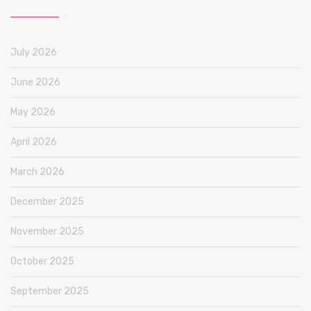
July 2026
June 2026
May 2026
April 2026
March 2026
December 2025
November 2025
October 2025
September 2025