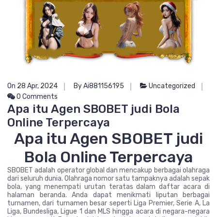
On 28 Apr, 2024
By Ai881156195
Uncategorized
0 Comments
Apa itu Agen SBOBET judi Bola
Online Terpercaya
Apa itu Agen SBOBET judi
Bola Online Terpercaya
SBOBET adalah operator global dan mencakup berbagai olahraga
dari seluruh dunia. Olahraga nomor satu tampaknya adalah sepak
bola, yang menempati urutan teratas dalam daftar acara di
halaman beranda. Anda dapat menikmati liputan berbagai
turnamen, dari turnamen besar seperti Liga Premier, Serie A, La
Liga, Bundesliga, Ligue 1 dan MLS hingga acara di negara-negara