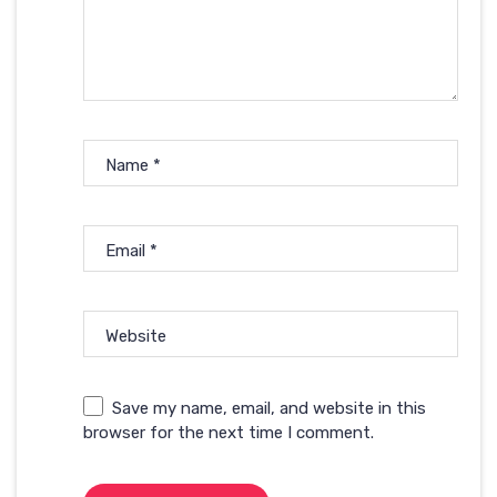
Name
*
Email
*
Website
Save my name, email, and website in this
browser for the next time I comment.