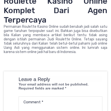
Roulette Kasino Online
Komplet Dari Agen
Terpercaya
Permainan Roulette Kasino Online sudah berubah jadi salah satu
game taruhan terpopuler saat ini. Bahkan juga bisa disebutkan
bila Kalian yang membaca artikel berikut tentu tidak asing
dengan istilah permainan Judi Roulette Online. Tetapi sayang
tidak seluruhnya dari Kalian telah betul-betul pahami judi online
Uang Asli yang menggunakan sistem online. Ini lumrah saja
karena sistem online jadi hal baru di Indonesia.
Leave a Reply
Your email address will not be published.
Required fields are marked
*
Comment
*