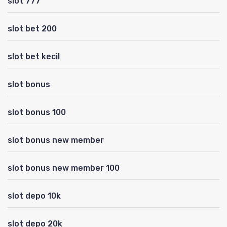
slot 777
slot bet 200
slot bet kecil
slot bonus
slot bonus 100
slot bonus new member
slot bonus new member 100
slot depo 10k
slot depo 20k