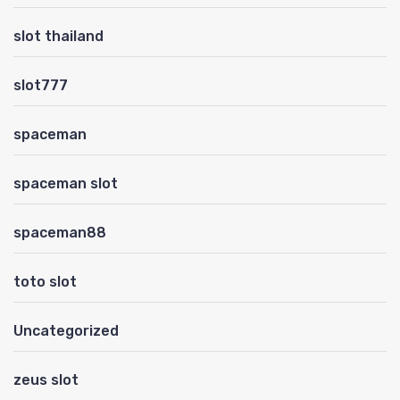
slot thailand
slot777
spaceman
spaceman slot
spaceman88
toto slot
Uncategorized
zeus slot