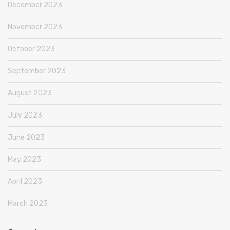
December 2023
November 2023
October 2023
September 2023
August 2023
July 2023
June 2023
May 2023
April 2023
March 2023