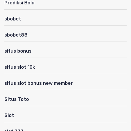
Prediksi Bola
sbobet
sbobet88
situs bonus
situs slot 10k
situs slot bonus new member
Situs Toto
Slot