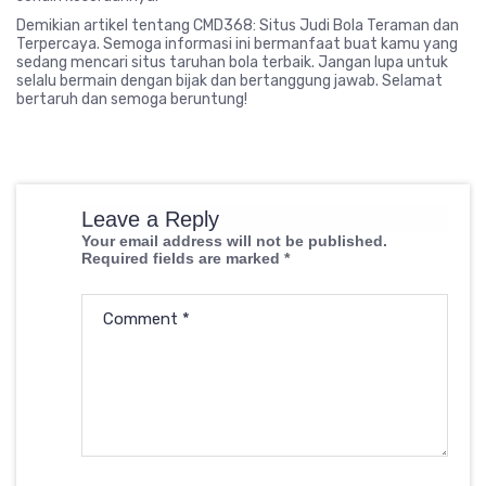
Demikian artikel tentang CMD368: Situs Judi Bola Teraman dan
Terpercaya. Semoga informasi ini bermanfaat buat kamu yang
sedang mencari situs taruhan bola terbaik. Jangan lupa untuk
selalu bermain dengan bijak dan bertanggung jawab. Selamat
bertaruh dan semoga beruntung!
Leave a Reply
Your email address will not be published.
Required fields are marked
*
Comment
*