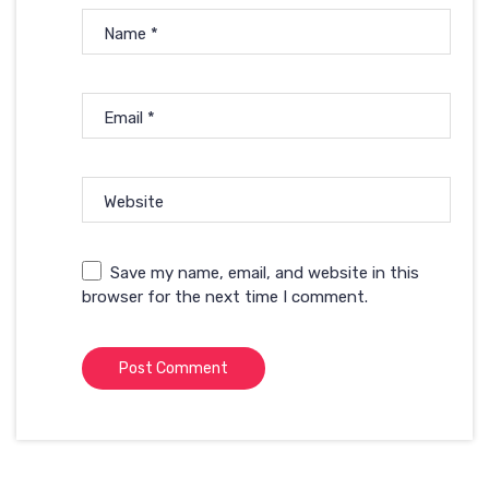
Name
*
Email
*
Website
Save my name, email, and website in this
browser for the next time I comment.