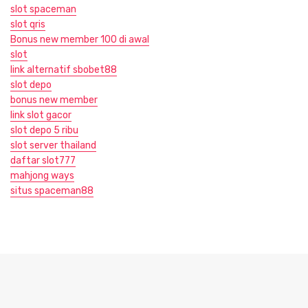
slot spaceman
slot qris
Bonus new member 100 di awal
slot
link alternatif sbobet88
slot depo
bonus new member
link slot gacor
slot depo 5 ribu
slot server thailand
daftar slot777
mahjong ways
situs spaceman88