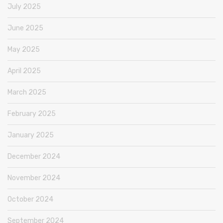
July 2025
June 2025
May 2025
April 2025
March 2025
February 2025
January 2025
December 2024
November 2024
October 2024
September 2024