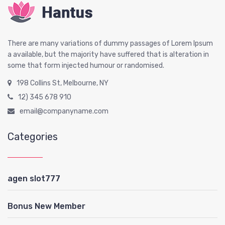
There are many variations of dummy passages of Lorem Ipsum
a available, but the majority have suffered that is alteration in
some that form injected humour or randomised.
198 Collins St, Melbourne, NY
12) 345 678 910
email@companyname.com
Categories
agen slot777
Bonus New Member