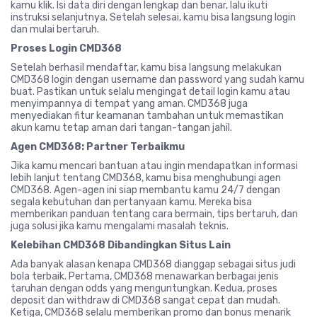
kamu klik. Isi data diri dengan lengkap dan benar, lalu ikuti
instruksi selanjutnya. Setelah selesai, kamu bisa langsung login
dan mulai bertaruh.
Proses Login CMD368
Setelah berhasil mendaftar, kamu bisa langsung melakukan
CMD368 login dengan username dan password yang sudah kamu
buat. Pastikan untuk selalu mengingat detail login kamu atau
menyimpannya di tempat yang aman. CMD368 juga
menyediakan fitur keamanan tambahan untuk memastikan
akun kamu tetap aman dari tangan-tangan jahil.
Agen CMD368: Partner Terbaikmu
Jika kamu mencari bantuan atau ingin mendapatkan informasi
lebih lanjut tentang CMD368, kamu bisa menghubungi agen
CMD368. Agen-agen ini siap membantu kamu 24/7 dengan
segala kebutuhan dan pertanyaan kamu. Mereka bisa
memberikan panduan tentang cara bermain, tips bertaruh, dan
juga solusi jika kamu mengalami masalah teknis.
Kelebihan CMD368 Dibandingkan Situs Lain
Ada banyak alasan kenapa CMD368 dianggap sebagai situs judi
bola terbaik. Pertama, CMD368 menawarkan berbagai jenis
taruhan dengan odds yang menguntungkan. Kedua, proses
deposit dan withdraw di CMD368 sangat cepat dan mudah.
Ketiga, CMD368 selalu memberikan promo dan bonus menarik