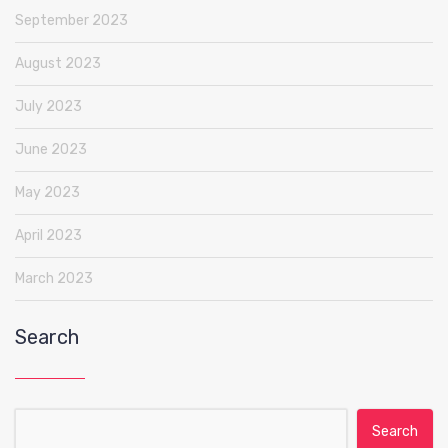
September 2023
August 2023
July 2023
June 2023
May 2023
April 2023
March 2023
Search
Search for: