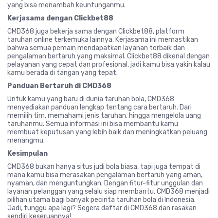
yang bisa menambah keuntunganmu.
Kerjasama dengan Clickbet88
CMD368 juga bekerja sama dengan Clickbet88, platform
taruhan online terkemuka lainnya. Kerjasama ini memastikan
bahwa semua pemain mendapatkan layanan terbaik dan
pengalaman bertaruh yang maksimal. Clickbet88 dikenal dengan
pelayanan yang cepat dan profesional, jadi kamu bisa yakin kalau
kamu berada di tangan yang tepat.
Panduan Bertaruh di CMD368
Untuk kamu yang baru di dunia taruhan bola, CMD368
menyediakan panduan lengkap tentang cara bertaruh. Dari
memilih tim, memahami jenis taruhan, hingga mengelola uang
taruhanmu. Semua informasi ini bisa membantu kamu
membuat keputusan yang lebih baik dan meningkatkan peluang
menangmu.
Kesimpulan
CMD368 bukan hanya situs judi bola biasa, tapi juga tempat di
mana kamu bisa merasakan pengalaman bertaruh yang aman,
nyaman, dan menguntungkan. Dengan fitur-fitur unggulan dan
layanan pelanggan yang selalu siap membantu, CMD368 menjadi
pilihan utama bagi banyak pecinta taruhan bola di Indonesia.
Jadi, tunggu apa lagi? Segera daftar di CMD368 dan rasakan
sendiri keseruannya!