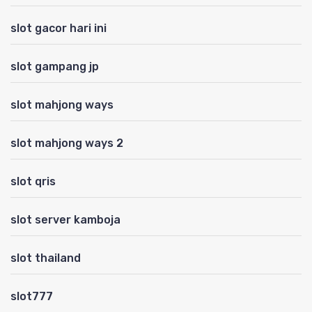
slot gacor hari ini
slot gampang jp
slot mahjong ways
slot mahjong ways 2
slot qris
slot server kamboja
slot thailand
slot777