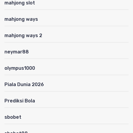
mahjong slot
mahjong ways
mahjong ways 2
neymar88
olympus1000
Piala Dunia 2026
Prediksi Bola
sbobet