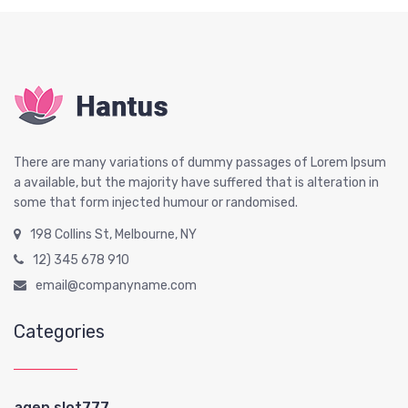
There are many variations of dummy passages of Lorem Ipsum
a available, but the majority have suffered that is alteration in
some that form injected humour or randomised.
198 Collins St, Melbourne, NY
12) 345 678 910
email@companyname.com
Categories
agen slot777