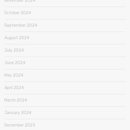
November 2024
October 2024
September 2024
August 2024
July 2024
June 2024
May 2024
April 2024
March 2024
January 2024
December 2023