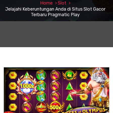
Home
Slot
Jelajahi Keberuntungan Anda di Situs Slot Gacor
Terbaru Pragmatic Play