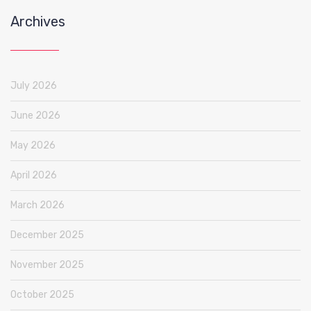
Archives
July 2026
June 2026
May 2026
April 2026
March 2026
December 2025
November 2025
October 2025