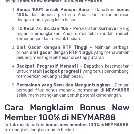
dengan
bonus new member 100%
di
NEYMAR88
:
Bonus 100% untuk Pemain Baru
– Dapatkan
bonus
100%
dari deposit pertama Anda dan mulai bermain
dengan modal yang lebih besar.
TO Kecil 7x, 8x, dan 10x
– Persyaratan
turnover
yang
ringan memungkinkan Anda untuk lebih mudah meraih
kemenangan dan menarik hadiah.
Slot Gacor dengan RTP Tinggi
– Mainkan berbagai
pilihan
slot gacor
dengan
RTP tinggi
, yang menawarkan
peluang menang lebih besar di setiap putaran.
Jackpot Progresif Menanti
– Dapatkan kesempatan
untuk meraih
jackpot progresif
yang terus berkembang,
memberikan peluang hadiah besar.
Permainan yang Seru dan Menguntungkan
– Dengan
berbagai fitur bonus menarik, permainan di
NEYMAR88
selalu menyenangkan dan penuh potensi kemenangan.
Cara Mengklaim Bonus New
Member 100% di NEYMAR88
Untuk mendapatkan
bonus new member 100%
di
NEYMAR88
,
ikuti langkah-langkah mudah berikut: