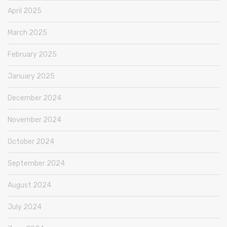
April 2025
March 2025
February 2025
January 2025
December 2024
November 2024
October 2024
September 2024
August 2024
July 2024