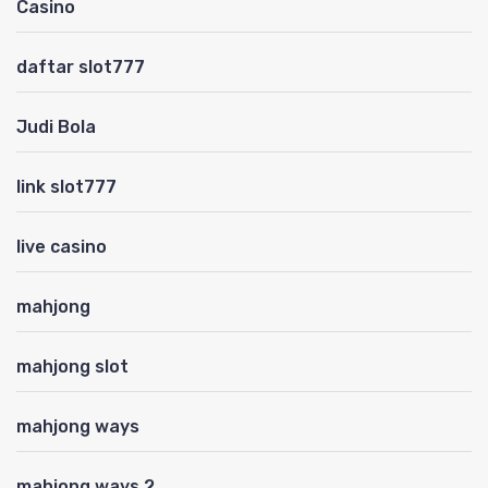
Casino
daftar slot777
Judi Bola
link slot777
live casino
mahjong
mahjong slot
mahjong ways
mahjong ways 2