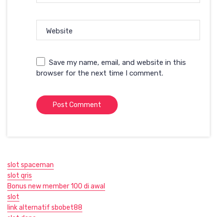
Website
Save my name, email, and website in this
browser for the next time I comment.
slot spaceman
slot qris
Bonus new member 100 di awal
slot
link alternatif sbobet88