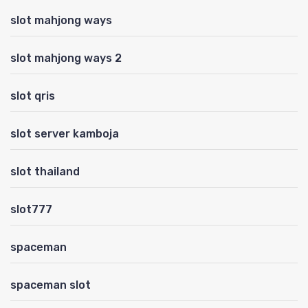
slot mahjong ways
slot mahjong ways 2
slot qris
slot server kamboja
slot thailand
slot777
spaceman
spaceman slot