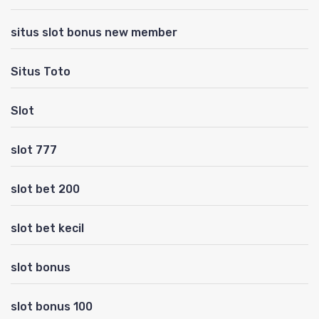
situs slot bonus new member
Situs Toto
Slot
slot 777
slot bet 200
slot bet kecil
slot bonus
slot bonus 100