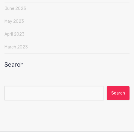
June 2023
May 2023
April 2023
March 2023
Search
Search for: