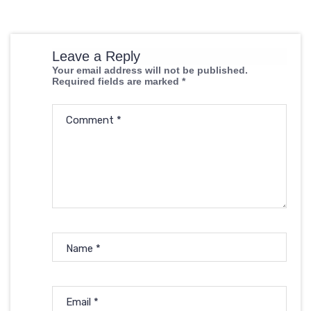
Leave a Reply
Your email address will not be published.
Required fields are marked
*
Comment
*
Name
*
Email
*