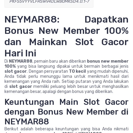
PKFS5VYYVLFRSWV4DLWBOMKSD4.0.1-7
NEYMAR88: Dapatkan
Bonus New Member 100%
dan Mainkan Slot Gacor
Hari Ini
Di
NEYMAR88
, pemain baru akan diberikan
bonus new member
100%
yang bisa langsung dipakai untuk bermain berbagai jenis
slot gacor
. Dengan persyaratan
TO kecil
yang mudah dipenuhi,
Anda tidak perlu menunggu lama untuk menikmati hasil dari
kemenangan yang Anda raih. Setiap putaran yang Anda lakukan
di
slot gacor
memiliki peluang lebih besar untuk menghasilkan
kemenangan besar, apalagi dengan bonus yang diberikan.
Keuntungan Main Slot Gacor
dengan Bonus New Member di
NEYMAR88
Berikut adalah beberapa keuntungan yang bisa Anda nikmati