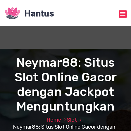
S
k
i
p
t
o
c
o
n
Neymar88: Situs
t
e
Slot Online Gacor
n
t
dengan Jackpot
Menguntungkan
Home
Slot
Neymar88: Situs Slot Online Gacor dengan