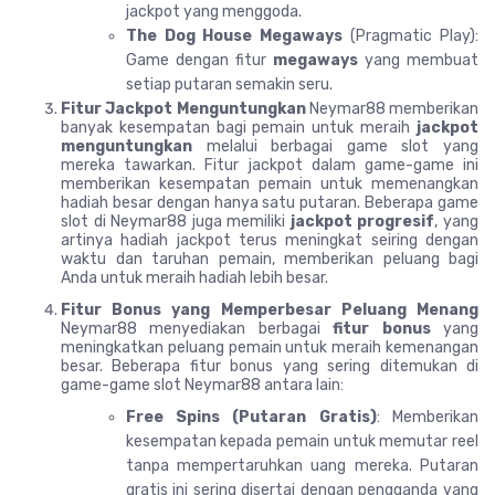
jackpot yang menggoda.
The Dog House Megaways
(Pragmatic Play):
Game dengan fitur
megaways
yang membuat
setiap putaran semakin seru.
Fitur Jackpot Menguntungkan
Neymar88 memberikan
banyak kesempatan bagi pemain untuk meraih
jackpot
menguntungkan
melalui berbagai game slot yang
mereka tawarkan. Fitur jackpot dalam game-game ini
memberikan kesempatan pemain untuk memenangkan
hadiah besar dengan hanya satu putaran. Beberapa game
slot di Neymar88 juga memiliki
jackpot progresif
, yang
artinya hadiah jackpot terus meningkat seiring dengan
waktu dan taruhan pemain, memberikan peluang bagi
Anda untuk meraih hadiah lebih besar.
Fitur Bonus yang Memperbesar Peluang Menang
Neymar88 menyediakan berbagai
fitur bonus
yang
meningkatkan peluang pemain untuk meraih kemenangan
besar. Beberapa fitur bonus yang sering ditemukan di
game-game slot Neymar88 antara lain:
Free Spins (Putaran Gratis)
: Memberikan
kesempatan kepada pemain untuk memutar reel
tanpa mempertaruhkan uang mereka. Putaran
gratis ini sering disertai dengan pengganda yang