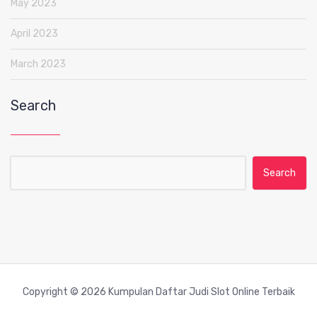
May 2023
April 2023
March 2023
Search
Search for:
Copyright © 2026 Kumpulan Daftar Judi Slot Online Terbaik