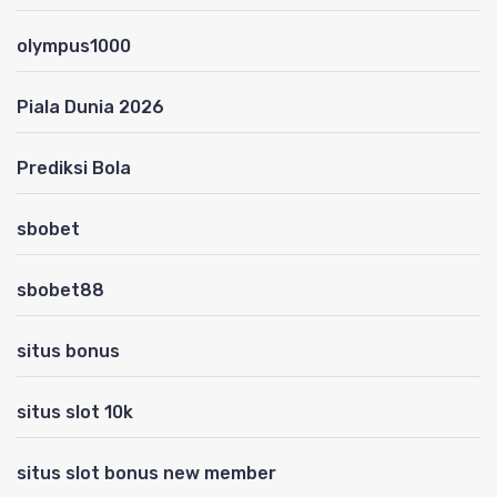
olympus1000
Piala Dunia 2026
Prediksi Bola
sbobet
sbobet88
situs bonus
situs slot 10k
situs slot bonus new member