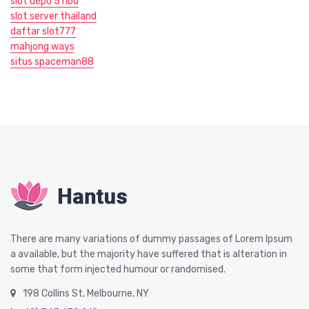
slot depo 5 ribu
slot server thailand
daftar slot777
mahjong ways
situs spaceman88
There are many variations of dummy passages of Lorem Ipsum
a available, but the majority have suffered that is alteration in
some that form injected humour or randomised.
198 Collins St, Melbourne, NY