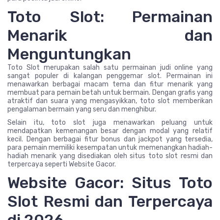
Toto Slot: Permainan
Menarik dan
Menguntungkan
Toto Slot merupakan salah satu permainan judi online yang
sangat populer di kalangan penggemar slot. Permainan ini
menawarkan berbagai macam tema dan fitur menarik yang
membuat para pemain betah untuk bermain. Dengan grafis yang
atraktif dan suara yang mengasyikkan, toto slot memberikan
pengalaman bermain yang seru dan menghibur.
Selain itu, toto slot juga menawarkan peluang untuk
mendapatkan kemenangan besar dengan modal yang relatif
kecil. Dengan berbagai fitur bonus dan jackpot yang tersedia,
para pemain memiliki kesempatan untuk memenangkan hadiah-
hadiah menarik yang disediakan oleh situs toto slot resmi dan
terpercaya seperti Website Gacor.
Website Gacor: Situs Toto
Slot Resmi dan Terpercaya