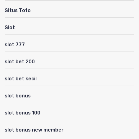
Situs Toto
Slot
slot 777
slot bet 200
slot bet kecil
slot bonus
slot bonus 100
slot bonus new member