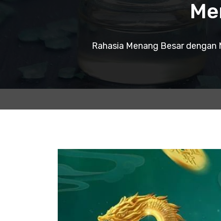
Me
Rahasia Menang Besar dengan 