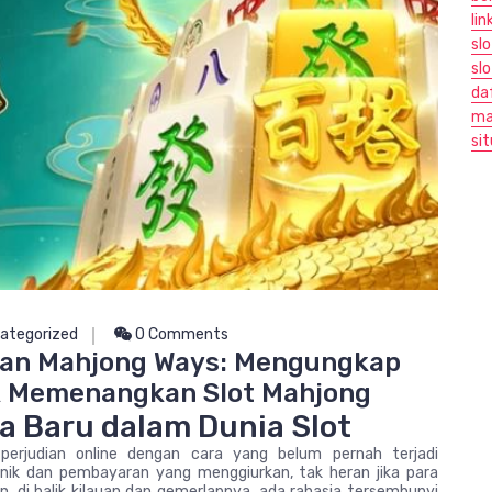
lin
slo
slo
da
ma
si
ategorized
0 Comments
gan Mahjong Ways: Mengungkap
k Memenangkan Slot Mahjong
 Baru dalam Dunia Slot
erjudian online dengan cara yang belum pernah terjadi
ik dan pembayaran yang menggiurkan, tak heran jika para
n, di balik kilauan dan gemerlapnya, ada rahasia tersembunyi