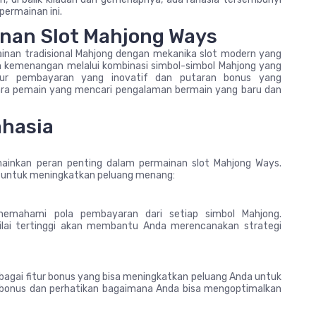
permainan ini.
nan Slot Mahjong Ways
nan tradisional Mahjong dengan mekanika slot modern yang
 kemenangan melalui kombinasi simbol-simbol Mahjong yang
tur pembayaran yang inovatif dan putaran bonus yang
para pemain yang mencari pengalaman bermain yang baru dan
ahasia
ainkan peran penting dalam permainan slot Mahjong Ways.
n untuk meningkatkan peluang menang:
emahami pola pembayaran dari setiap simbol Mahjong.
ilai tertinggi akan membantu Anda merencanakan strategi
erbagai fitur bonus yang bisa meningkatkan peluang Anda untuk
 bonus dan perhatikan bagaimana Anda bisa mengoptimalkan