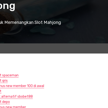
ong
tuk Memenangkan Slot Mahjong
ot spaceman
t qris
nus new member 100 di awal
t
nk alternatif sbobet88
ot depo
nus new member