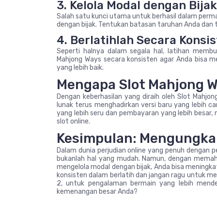
3. Kelola Modal dengan Bijak
Salah satu kunci utama untuk berhasil dalam perm
dengan bijak. Tentukan batasan taruhan Anda dan t
4. Berlatihlah Secara Konsi
Seperti halnya dalam segala hal, latihan memb
Mahjong Ways secara konsisten agar Anda bisa
yang lebih baik.
Mengapa Slot Mahjong W
Dengan keberhasilan yang diraih oleh Slot Mahjo
lunak terus menghadirkan versi baru yang lebih c
yang lebih seru dan pembayaran yang lebih besar,
slot online.
Kesimpulan: Mengungka
Dalam dunia perjudian online yang penuh dengan 
bukanlah hal yang mudah. Namun, dengan memaha
mengelola modal dengan bijak, Anda bisa meningk
konsisten dalam berlatih dan jangan ragu untuk menj
2, untuk pengalaman bermain yang lebih mend
kemenangan besar Anda?