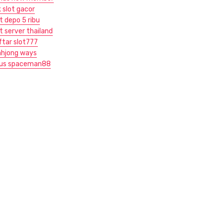
k slot gacor
t depo 5 ribu
t server thailand
ftar slot777
hjong ways
tus spaceman88