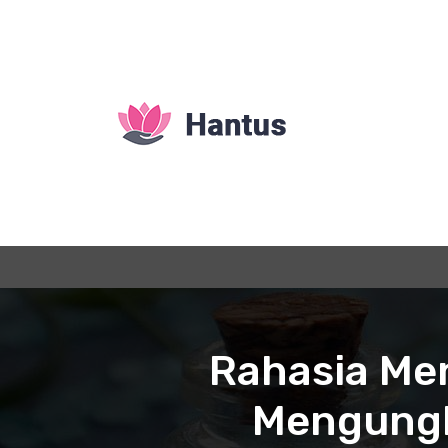
S
k
i
p
t
o
c
o
n
t
e
n
t
Rahasia Me
Mengungk