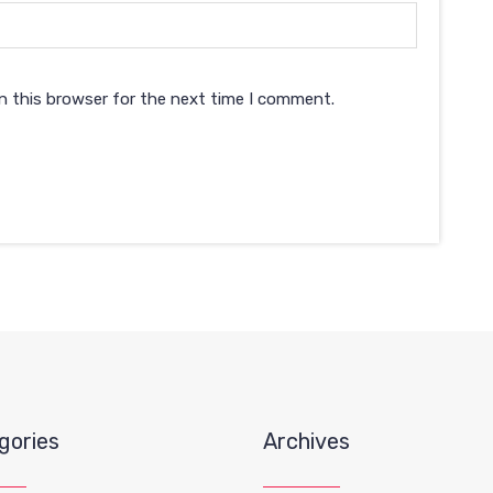
n this browser for the next time I comment.
gories
Archives