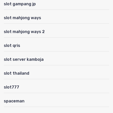
slot gampang jp
slot mahjong ways
slot mahjong ways 2
slot qris
slot server kamboja
slot thailand
slot777
spaceman