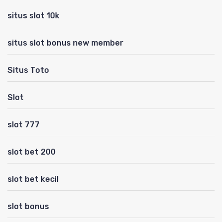
situs slot 10k
situs slot bonus new member
Situs Toto
Slot
slot 777
slot bet 200
slot bet kecil
slot bonus