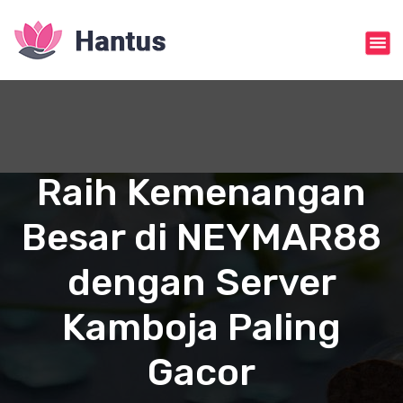
S
k
i
p
t
o
c
o
n
Raih Kemenangan
t
e
Besar di NEYMAR88
n
t
dengan Server
Kamboja Paling
Gacor