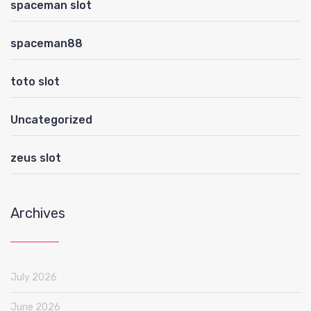
spaceman slot
spaceman88
toto slot
Uncategorized
zeus slot
Archives
July 2026
June 2026