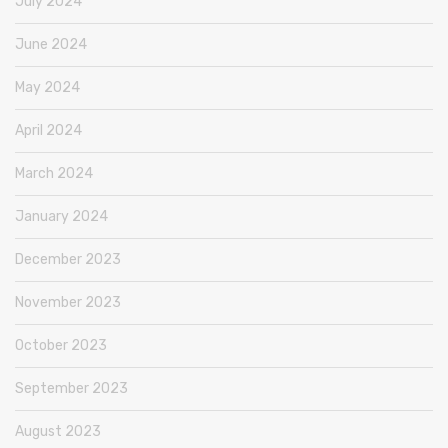
July 2024
June 2024
May 2024
April 2024
March 2024
January 2024
December 2023
November 2023
October 2023
September 2023
August 2023