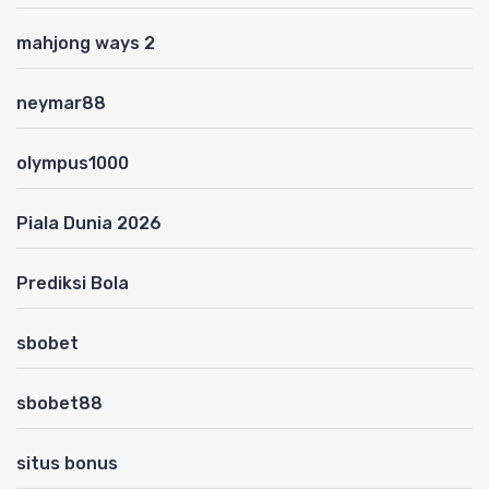
mahjong ways 2
neymar88
olympus1000
Piala Dunia 2026
Prediksi Bola
sbobet
sbobet88
situs bonus