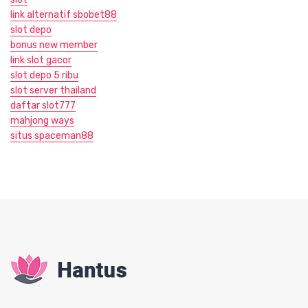
link alternatif sbobet88
slot depo
bonus new member
link slot gacor
slot depo 5 ribu
slot server thailand
daftar slot777
mahjong ways
situs spaceman88