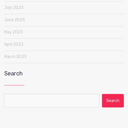
July 2023
June 2023
May 2023
April 2023
March 2023
Search
Search for: