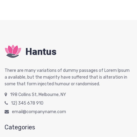
There are many variations of dummy passages of Lorem Ipsum
a available, but the majority have suffered that is alteration in
some that form injected humour or randomised.
198 Collins St, Melbourne, NY
12) 345 678 910
email@companyname.com
Categories