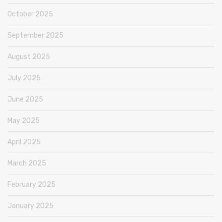
October 2025
September 2025
August 2025
July 2025
June 2025
May 2025
April 2025
March 2025
February 2025
January 2025