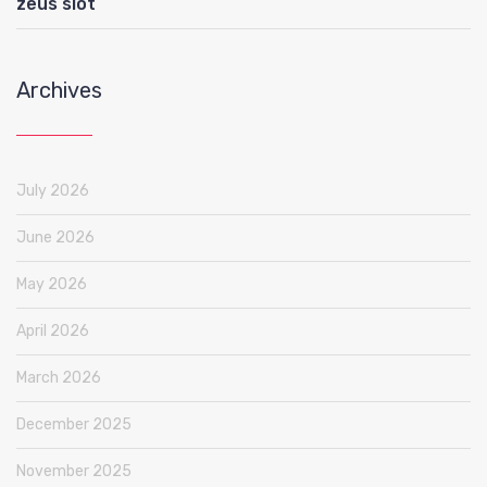
zeus slot
Archives
July 2026
June 2026
May 2026
April 2026
March 2026
December 2025
November 2025