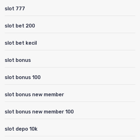
slot 777
slot bet 200
slot bet kecil
slot bonus
slot bonus 100
slot bonus new member
slot bonus new member 100
slot depo 10k