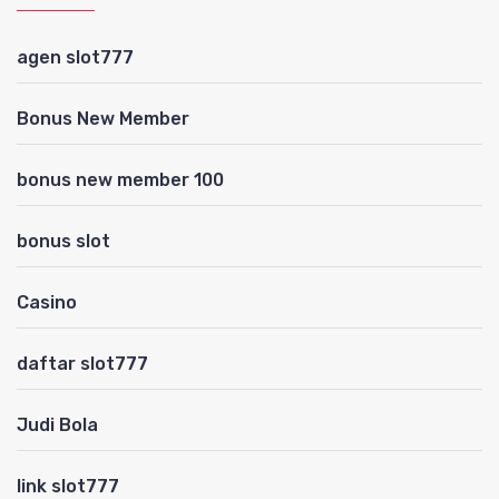
agen slot777
Bonus New Member
bonus new member 100
bonus slot
Casino
daftar slot777
Judi Bola
link slot777