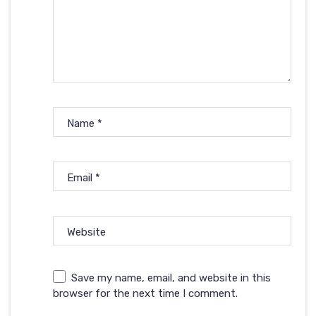
Name
*
Email
*
Website
Save my name, email, and website in this
browser for the next time I comment.