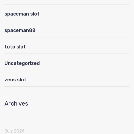
spaceman slot
spaceman88
toto slot
Uncategorized
zeus slot
Archives
July 2026