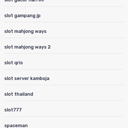
slot gampang jp
slot mahjong ways
slot mahjong ways 2
slot qris
slot server kamboja
slot thailand
slot777
spaceman