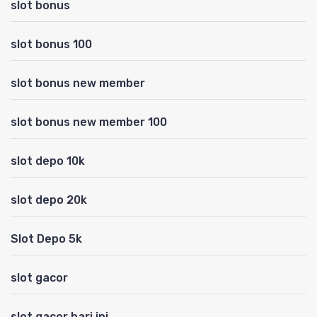
slot bonus
slot bonus 100
slot bonus new member
slot bonus new member 100
slot depo 10k
slot depo 20k
Slot Depo 5k
slot gacor
slot gacor hari ini