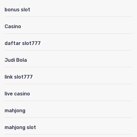
bonus slot
Casino
daftar slot777
Judi Bola
link slot777
live casino
mahjong
mahjong slot