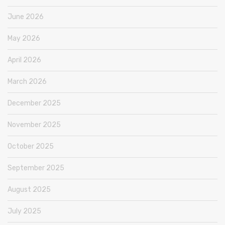
June 2026
May 2026
April 2026
March 2026
December 2025
November 2025
October 2025
September 2025
August 2025
July 2025