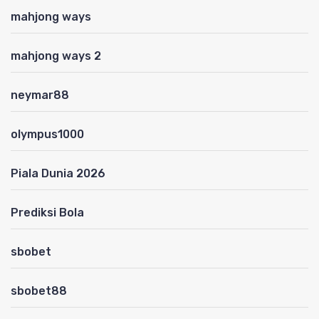
mahjong ways
mahjong ways 2
neymar88
olympus1000
Piala Dunia 2026
Prediksi Bola
sbobet
sbobet88