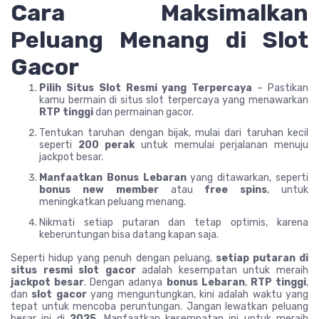
Cara Maksimalkan
Peluang Menang di Slot
Gacor
Pilih Situs Slot Resmi yang Terpercaya
– Pastikan
kamu bermain di situs slot terpercaya yang menawarkan
RTP tinggi
dan permainan gacor.
Tentukan taruhan dengan bijak, mulai dari taruhan kecil
seperti
200 perak
untuk memulai perjalanan menuju
jackpot besar.
Manfaatkan Bonus Lebaran
yang ditawarkan, seperti
bonus new member
atau
free spins
, untuk
meningkatkan peluang menang.
Nikmati setiap putaran dan tetap optimis, karena
keberuntungan bisa datang kapan saja.
Seperti hidup yang penuh dengan peluang,
setiap putaran di
situs resmi slot gacor
adalah kesempatan untuk meraih
jackpot besar
. Dengan adanya
bonus Lebaran
,
RTP tinggi
,
dan
slot gacor
yang menguntungkan, kini adalah waktu yang
tepat untuk mencoba peruntungan. Jangan lewatkan peluang
besar ini di
2025
. Manfaatkan kesempatan ini untuk meraih