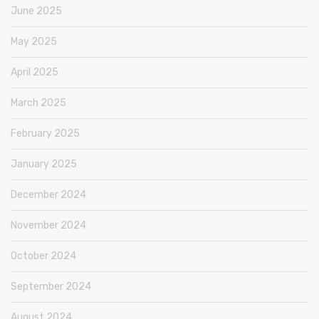
June 2025
May 2025
April 2025
March 2025
February 2025
January 2025
December 2024
November 2024
October 2024
September 2024
August 2024