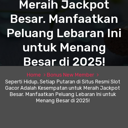
Meraih Jackpot
Besar. Manfaatkan
Peluang Lebaran Ini
untuk Menang
Besar di 2025!
Home
Bonus New Member
Seperti Hidup, Setiap Putaran di Situs Resmi Slot
Gacor Adalah Kesempatan untuk Meraih Jackpot
Besar. Manfaatkan Peluang Lebaran Ini untuk
Menang Besar di 2025!