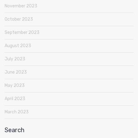
November 2023
October 2023
September 2023
August 2023
July 2023
June 2023
May 2023
April 2023
March 2023
Search