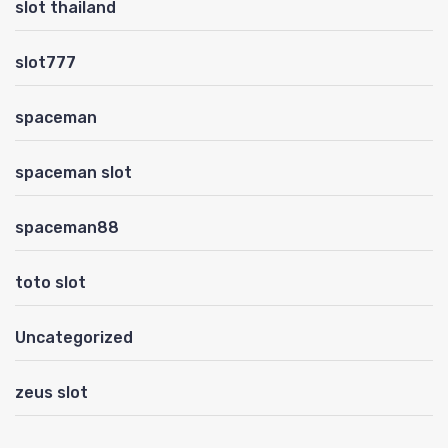
slot thailand
slot777
spaceman
spaceman slot
spaceman88
toto slot
Uncategorized
zeus slot