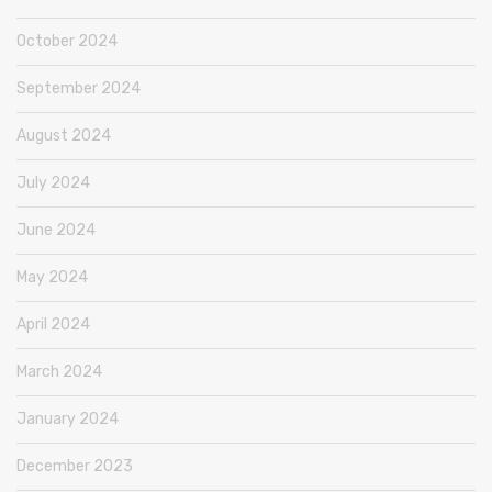
October 2024
September 2024
August 2024
July 2024
June 2024
May 2024
April 2024
March 2024
January 2024
December 2023