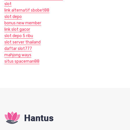
slot
link alternatif sbobet88
slot depo
bonus new member
link slot gacor
slot depo 5 ribu
slot server thailand
daftar slot777
mahjong ways
situs spaceman88