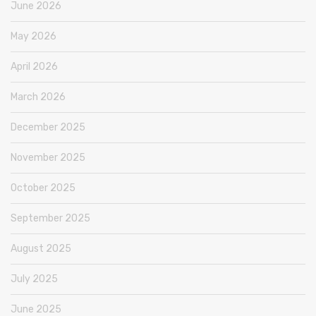
June 2026
May 2026
April 2026
March 2026
December 2025
November 2025
October 2025
September 2025
August 2025
July 2025
June 2025