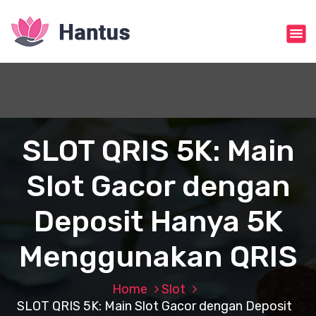
S
k
i
p
t
o
c
o
n
SLOT QRIS 5K: Main
t
e
Slot Gacor dengan
n
t
Deposit Hanya 5K
Menggunakan QRIS
Home
Slot
SLOT QRIS 5K: Main Slot Gacor dengan Deposit