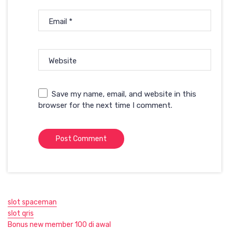
Email
*
Website
Save my name, email, and website in this
browser for the next time I comment.
slot spaceman
slot qris
Bonus new member 100 di awal