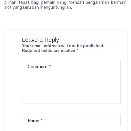
pilihan tepat bagi pemain yang mencari pengalaman bermain
slot yang seru dan menguntungkan.
Leave a Reply
Your email address will not be published.
Required fields are marked
*
Comment
*
Name
*