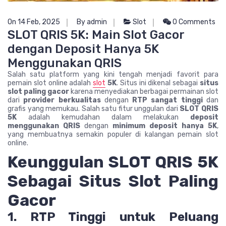
On 14 Feb, 2025
By admin
Slot
0 Comments
SLOT QRIS 5K: Main Slot Gacor
dengan Deposit Hanya 5K
Menggunakan QRIS
Salah satu platform yang kini tengah menjadi favorit para
pemain slot online adalah
slot
5K
. Situs ini dikenal sebagai
situs
slot paling gacor
karena menyediakan berbagai permainan slot
dari
provider berkualitas
dengan
RTP sangat tinggi
dan
grafis yang memukau. Salah satu fitur unggulan dari
SLOT QRIS
5K
adalah kemudahan dalam melakukan
deposit
menggunakan QRIS
dengan
minimum deposit hanya 5K
,
yang membuatnya semakin populer di kalangan pemain slot
online.
Keunggulan SLOT QRIS 5K
Sebagai Situs Slot Paling
Gacor
1. RTP Tinggi untuk Peluang