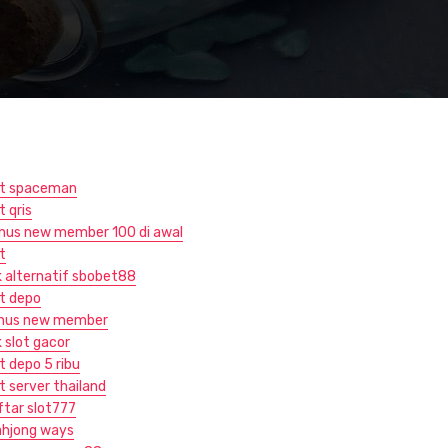
ot spaceman
t qris
nus new member 100 di awal
t
nk alternatif sbobet88
ot depo
nus new member
k slot gacor
t depo 5 ribu
t server thailand
ftar slot777
hjong ways