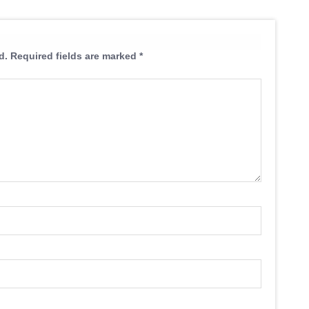
d.
Required fields are marked
*