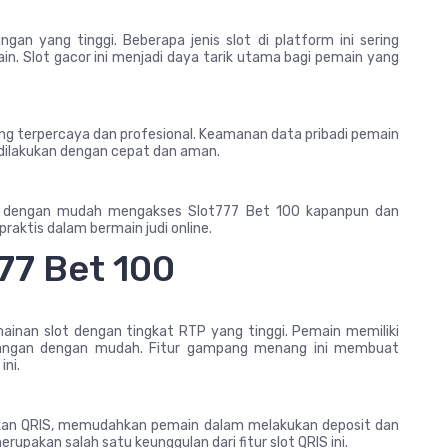
an yang tinggi. Beberapa jenis slot di platform ini sering
 Slot gacor ini menjadi daya tarik utama bagi pemain yang
ang terpercaya dan profesional. Keamanan data pribadi pemain
 dilakukan dengan cepat dan aman.
pat dengan mudah mengakses Slot777 Bet 100 kapanpun dan
aktis dalam bermain judi online.
777 Bet 100
inan slot dengan tingkat RTP yang tinggi. Pemain memiliki
angan dengan mudah. Fitur gampang menang ini membuat
ini.
kan QRIS, memudahkan pemain dalam melakukan deposit dan
upakan salah satu keunggulan dari fitur slot QRIS ini.