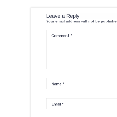
Leave a Reply
Your email address will not be publishe
Comment
*
Name
*
Email
*