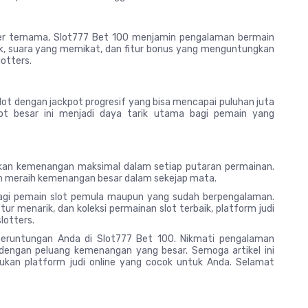
ider ternama, Slot777 Bet 100 menjamin pengalaman bermain
k, suara yang memikat, dan fitur bonus yang menguntungkan
lotters.
lot dengan jackpot progresif yang bisa mencapai puluhan juta
t besar ini menjadi daya tarik utama bagi pemain yang
tkan kemenangan maksimal dalam setiap putaran permainan.
n meraih kemenangan besar dalam sekejap mata.
bagi pemain slot pemula maupun yang sudah berpengalaman.
r menarik, dan koleksi permainan slot terbaik, platform judi
lotters.
eruntungan Anda di Slot777 Bet 100. Nikmati pengalaman
engan peluang kemenangan yang besar. Semoga artikel ini
n platform judi online yang cocok untuk Anda. Selamat