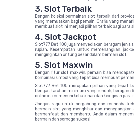
3. Slot Terbaik
Dengan koleksi permainan slot terbaik dari prov
yang memuaskan bagi pemain. Grafis yang menari
membuat slot ini menjadi pilihan terbaik bagi para s
4. Slot Jackpot
Slot777 Bet 100 juga menyediakan beragam jenis s
rupiah. Kesempatan untuk memenangkan jackpo
menginginkan untung besar dalam bermain slot.
5. Slot Maxwin
Dengan fitur slot maxwin, pemain bisa mendapa
Kombinasi simbol yang tepat bisa membuat pemai
Slot777 Bet 100 merupakan pilihan yang tepat 
Dengan taruhan minimum yang rendah, beragam fitu
online ini memenuhi kebutuhan dan keinginan para s
Jangan ragu untuk bergabung dan mencoba keb
bermain slot yang menghibur dan menegangkan d
bermanfaat dan membantu Anda dalam menemuka
bermain dan semoga sukses!