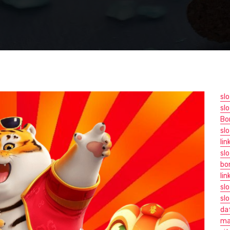
sl
slo
Bo
slo
li
sl
bo
lin
slo
slo
da
ma