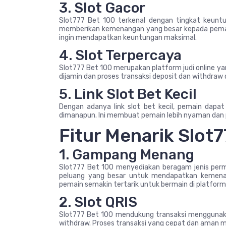
3. Slot Gacor
Slot777 Bet 100 terkenal dengan tingkat keuntung
memberikan kemenangan yang besar kepada pemain.
ingin mendapatkan keuntungan maksimal.
4. Slot Terpercaya
Slot777 Bet 100 merupakan platform judi online y
dijamin dan proses transaksi deposit dan withdraw
5. Link Slot Bet Kecil
Dengan adanya link slot bet kecil, pemain da
dimanapun. Ini membuat pemain lebih nyaman dan pr
Fitur Menarik Slot
1. Gampang Menang
Slot777 Bet 100 menyediakan beragam jenis perma
peluang yang besar untuk mendapatkan kemen
pemain semakin tertarik untuk bermain di platform 
2. Slot QRIS
Slot777 Bet 100 mendukung transaksi mengguna
withdraw. Proses transaksi yang cepat dan aman mer