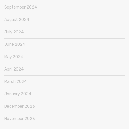
September 2024
August 2024
July 2024
June 2024
May 2024
April 2024
March 2024
January 2024
December 2023
November 2023