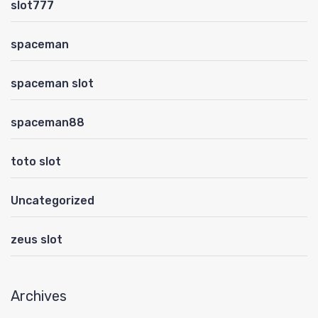
slot777
spaceman
spaceman slot
spaceman88
toto slot
Uncategorized
zeus slot
Archives