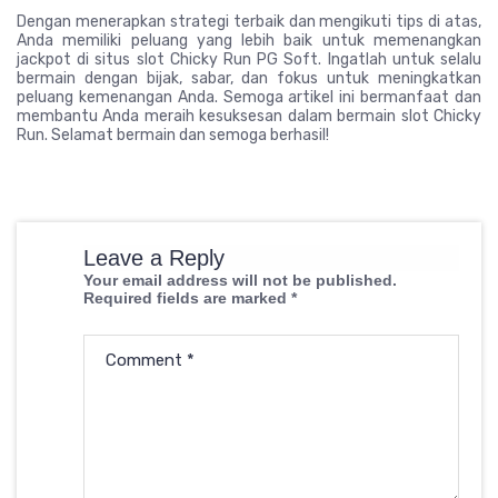
Dengan menerapkan strategi terbaik dan mengikuti tips di atas,
Anda memiliki peluang yang lebih baik untuk memenangkan
jackpot di situs slot Chicky Run PG Soft. Ingatlah untuk selalu
bermain dengan bijak, sabar, dan fokus untuk meningkatkan
peluang kemenangan Anda. Semoga artikel ini bermanfaat dan
membantu Anda meraih kesuksesan dalam bermain slot Chicky
Run. Selamat bermain dan semoga berhasil!
Leave a Reply
Your email address will not be published.
Required fields are marked
*
Comment
*