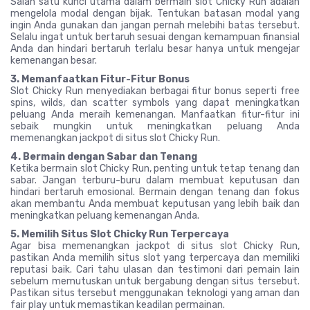
Salah satu kunci utama dalam bermain slot Chicky Run adalah
mengelola modal dengan bijak. Tentukan batasan modal yang
ingin Anda gunakan dan jangan pernah melebihi batas tersebut.
Selalu ingat untuk bertaruh sesuai dengan kemampuan finansial
Anda dan hindari bertaruh terlalu besar hanya untuk mengejar
kemenangan besar.
3. Memanfaatkan Fitur-Fitur Bonus
Slot Chicky Run menyediakan berbagai fitur bonus seperti free
spins, wilds, dan scatter symbols yang dapat meningkatkan
peluang Anda meraih kemenangan. Manfaatkan fitur-fitur ini
sebaik mungkin untuk meningkatkan peluang Anda
memenangkan jackpot di situs slot Chicky Run.
4. Bermain dengan Sabar dan Tenang
Ketika bermain slot Chicky Run, penting untuk tetap tenang dan
sabar. Jangan terburu-buru dalam membuat keputusan dan
hindari bertaruh emosional. Bermain dengan tenang dan fokus
akan membantu Anda membuat keputusan yang lebih baik dan
meningkatkan peluang kemenangan Anda.
5. Memilih Situs Slot Chicky Run Terpercaya
Agar bisa memenangkan jackpot di situs slot Chicky Run,
pastikan Anda memilih situs slot yang terpercaya dan memiliki
reputasi baik. Cari tahu ulasan dan testimoni dari pemain lain
sebelum memutuskan untuk bergabung dengan situs tersebut.
Pastikan situs tersebut menggunakan teknologi yang aman dan
fair play untuk memastikan keadilan permainan.