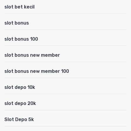
slot bet kecil
slot bonus
slot bonus 100
slot bonus new member
slot bonus new member 100
slot depo 10k
slot depo 20k
Slot Depo 5k