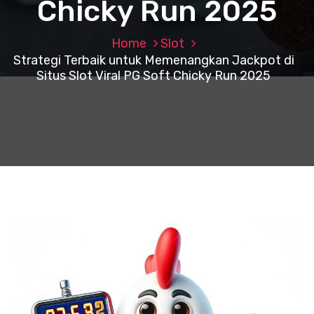
Chicky Run 2025
Home
Slot
Strategi Terbaik untuk Memenangkan Jackpot di
Situs Slot Viral PG Soft Chicky Run 2025