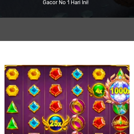
Gacor No 1 Hari Ini!