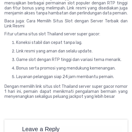
menyajikan berbagai permainan slot populer dengan RTP tinggi
dan fitur bonus yang melimpah. Link resmi yang disediakan juga
menjamin akses tanpa hambatan dan perlindungan data pemain.
Baca juga: Cara Memilih Situs Slot dengan Server Terbaik dan
Link Resmi
Fitur utama situs slot Thailand server super gacor:
Koneksi stabil dan cepat tanpa lag.
Link resmi yang aman dan selalu update.
Game slot dengan RTP tinggi dan variasi tema menarik.
Bonus serta promosi yang mendukung kemenangan.
Layanan pelanggan siap 24 jam membantu pemain.
Dengan memilih link situs slot Thailand server super gacor nomor
1 hari ini, pemain dapat menikmati pengalaman bermain yang
menyenangkan sekaligus peluang jackpot yang lebih besar
Leave a Reply