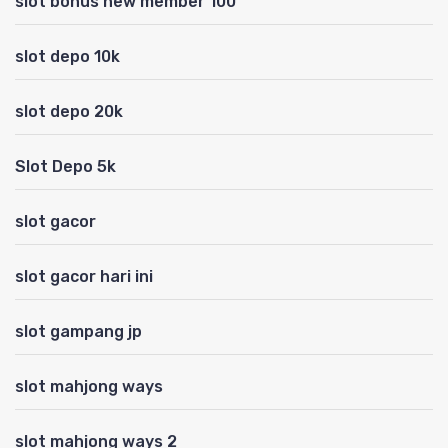
slot bonus new member 100
slot depo 10k
slot depo 20k
Slot Depo 5k
slot gacor
slot gacor hari ini
slot gampang jp
slot mahjong ways
slot mahjong ways 2