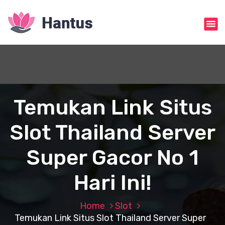
S
k
i
p
t
o
c
o
n
Temukan Link Situs
t
e
Slot Thailand Server
n
t
Super Gacor No 1
Hari Ini!
Home
Slot
Temukan Link Situs Slot Thailand Server Super