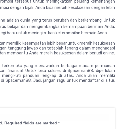
romosi tersebut untuk meningkatkan peluang kemenangan
si dengan bijak, Anda bisa meraih kesuksesan dengan lebih
line adalah dunia yang terus berubah dan berkembang. Untuk
terus belajar dan mengembangkan kemampuan bermain Anda.
ategi baru untuk meningkatkan keterampilan bermain Anda.
kan memiliki kesempatan lebih besar untuk meraih kesuksesan
engan tanggung jawab dan tetaplah tenang dalam menghadapi
 dan membantu Anda meraih kesuksesan dalam berjudi online.
ine terkemuka yang menawarkan berbagai macam permainan
n finansial. Untuk bisa sukses di Spaceman88, diperlukan
 mengikuti panduan lengkap di atas, Anda akan memiliki
di Spaceman88. Jadi, jangan ragu untuk mendaftar di situs
d.
Required fields are marked
*