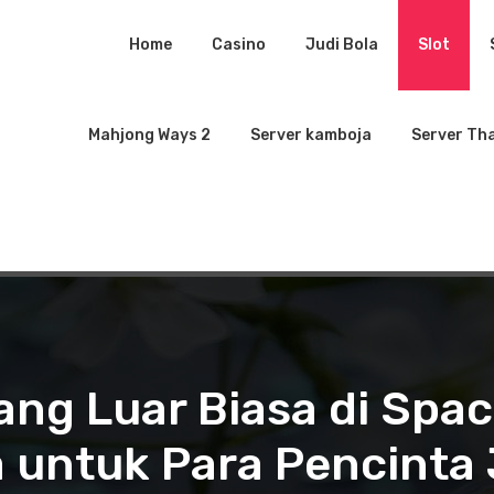
Home
Casino
Judi Bola
Slot
Mahjong Ways 2
Server kamboja
Server Th
ng Luar Biasa di Spa
 untuk Para Pencinta 