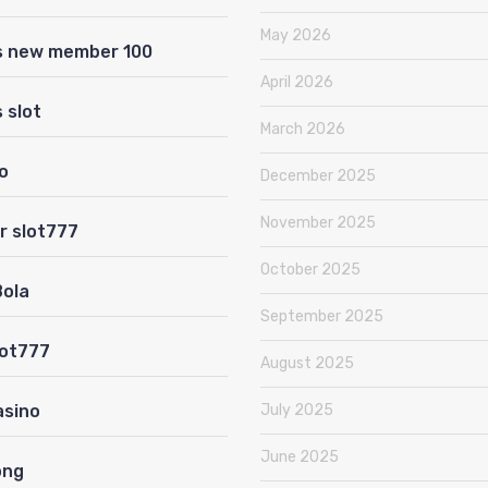
May 2026
s new member 100
April 2026
 slot
March 2026
o
December 2025
November 2025
r slot777
October 2025
Bola
September 2025
lot777
August 2025
asino
July 2025
June 2025
ong