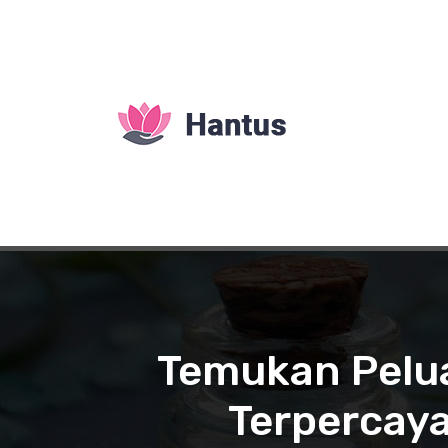
S
k
i
p
t
o
c
o
n
t
e
n
t
Temukan Pelua
Terpercaya