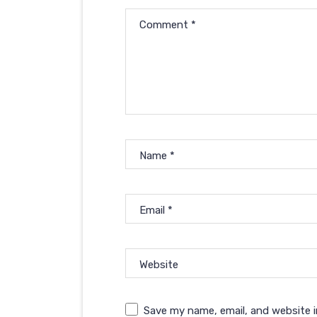
Comment
*
Name
*
Email
*
Website
Save my name, email, and website i