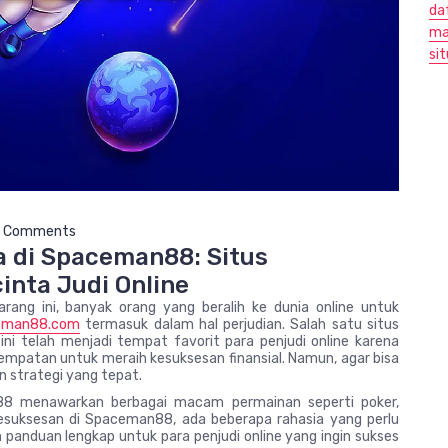
da
ma
si
 Comments
a di Spaceman88: Situs
inta Judi Online
rang ini, banyak orang yang beralih ke dunia online untuk
ceman88.com
termasuk dalam hal perjudian. Salah satu situs
ni telah menjadi tempat favorit para penjudi online karena
mpatan untuk meraih kesuksesan finansial. Namun, agar bisa
 strategi yang tepat.
an88 menawarkan berbagai macam permainan seperti poker,
 kesuksesan di Spaceman88, ada beberapa rahasia yang perlu
h panduan lengkap untuk para penjudi online yang ingin sukses