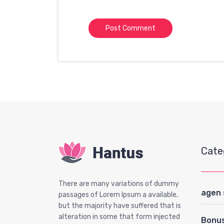
Cate
There are many variations of dummy
agen 
passages of Lorem Ipsum a available,
but the majority have suffered that is
alteration in some that form injected
Bonu