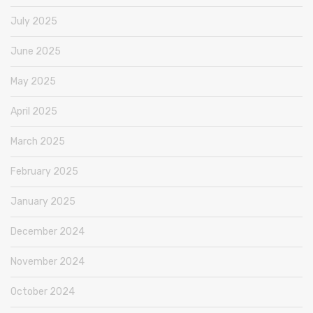
July 2025
June 2025
May 2025
April 2025
March 2025
February 2025
January 2025
December 2024
November 2024
October 2024