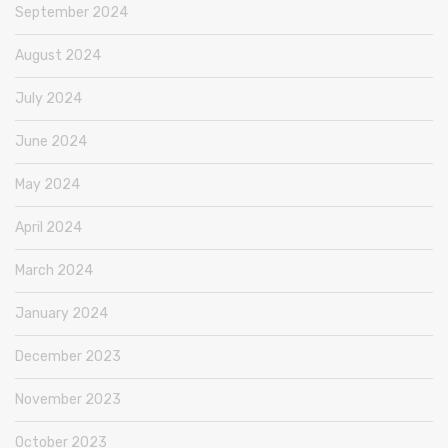
September 2024
August 2024
July 2024
June 2024
May 2024
April 2024
March 2024
January 2024
December 2023
November 2023
October 2023