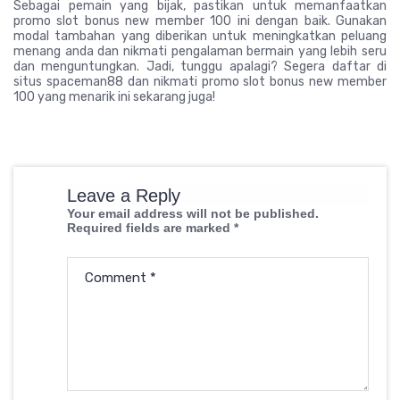
Sebagai pemain yang bijak, pastikan untuk memanfaatkan
promo slot bonus new member 100 ini dengan baik. Gunakan
modal tambahan yang diberikan untuk meningkatkan peluang
menang anda dan nikmati pengalaman bermain yang lebih seru
dan menguntungkan. Jadi, tunggu apalagi? Segera daftar di
situs spaceman88 dan nikmati promo slot bonus new member
100 yang menarik ini sekarang juga!
Leave a Reply
Your email address will not be published.
Required fields are marked
*
Comment
*