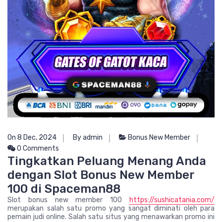
On 8 Dec, 2024
By admin
Bonus New Member
0 Comments
Tingkatkan Peluang Menang Anda
dengan Slot Bonus New Member
100 di Spaceman88
Slot bonus new member 100
https://sushicatania.com/
merupakan salah satu promo yang sangat diminati oleh para
pemain judi online. Salah satu situs yang menawarkan promo ini