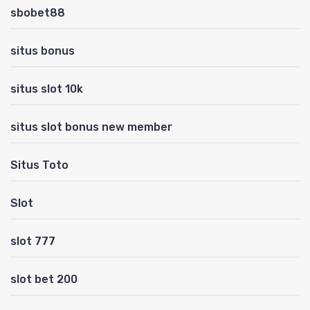
sbobet88
situs bonus
situs slot 10k
situs slot bonus new member
Situs Toto
Slot
slot 777
slot bet 200