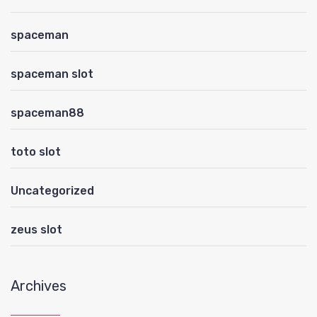
spaceman
spaceman slot
spaceman88
toto slot
Uncategorized
zeus slot
Archives