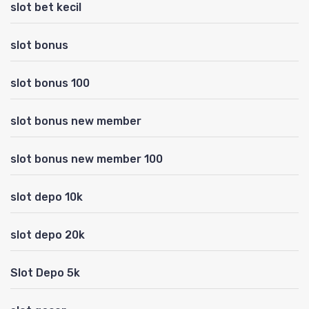
slot bet kecil
slot bonus
slot bonus 100
slot bonus new member
slot bonus new member 100
slot depo 10k
slot depo 20k
Slot Depo 5k