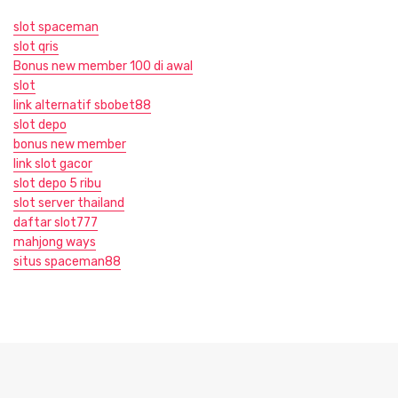
slot spaceman
slot qris
Bonus new member 100 di awal
slot
link alternatif sbobet88
slot depo
bonus new member
link slot gacor
slot depo 5 ribu
slot server thailand
daftar slot777
mahjong ways
situs spaceman88