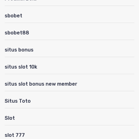
sbobet
sbobet88
situs bonus
situs slot 10k
situs slot bonus new member
Situs Toto
Slot
slot 777