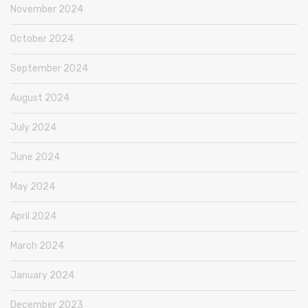
November 2024
October 2024
September 2024
August 2024
July 2024
June 2024
May 2024
April 2024
March 2024
January 2024
December 2023