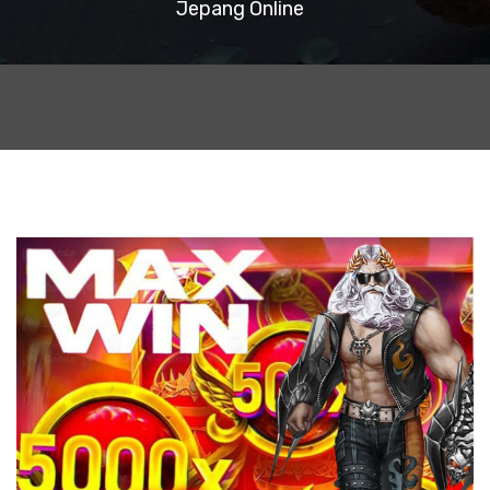
Jepang Online