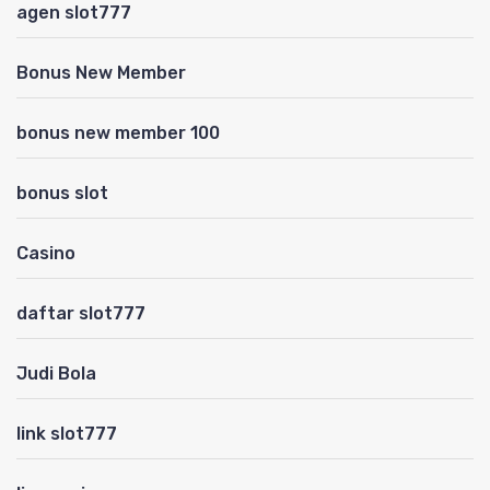
agen slot777
Bonus New Member
bonus new member 100
bonus slot
Casino
daftar slot777
Judi Bola
link slot777