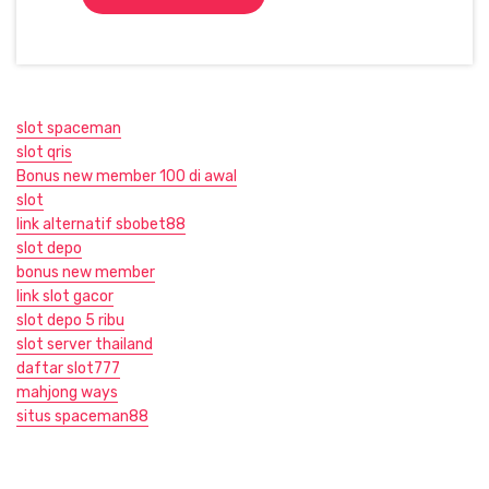
slot spaceman
slot qris
Bonus new member 100 di awal
slot
link alternatif sbobet88
slot depo
bonus new member
link slot gacor
slot depo 5 ribu
slot server thailand
daftar slot777
mahjong ways
situs spaceman88