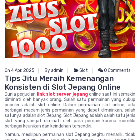
On 4 Apr, 2025
By admin
Slot
0 Comments
Tips Jitu Meraih Kemenangan
Konsisten di Slot Jepang Online
Dunia perjudian
link slot server jepang
online saat ini semakin
diminati oleh banyak orang. Salah satu permainan yang cukup
populer adalah slot online. Dalam permainan slot online, ada
berbagai macam jenis permainan yang dapat dimainkan, salah
satunya adalah slot Jepang. Slot Jepang adalah salah satu jenis
slot yang sangat diminati oleh para pemain karena memiliki
berbagai keunikan dan keindahan tersendiri.
Namun, meskipun permainan slot Jepang begitu menarik, tidak
semua pemain bisa meraih kemenangan secara konsisten.